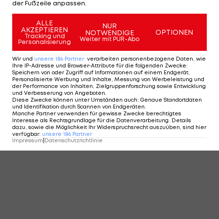
der Fußzeile anpassen.
ALLE
NUR
AKZEPTIEREN
OPTIONEN
NOTWENDIGE
Tracking und
Weiter mit PUR-Abo
Personalisierung
Wir und
unsere
186
Partner
verarbeiten personenbezogene Daten, wie
Ihre IP-Adresse und Browser-Attribute für die folgenden Zwecke
:
Speichern von oder Zugriff auf Informationen auf einem Endgerät;
Personalisierte Werbung und Inhalte, Messung von Werbeleistung und
der Performance von Inhalten, Zielgruppenforschung sowie Entwicklung
und Verbesserung von Angeboten
.
Diese Zwecke können unter Umständen auch
:
Genaue Standortdaten
und Identifikation durch Scannen von Endgeräten
.
Manche Partner verwenden für gewisse Zwecke berechtigtes
Interesse als Rechtsgrundlage für die Datenverarbeitung. Details
dazu, sowie die Möglichkeit Ihr Widerspruchsrecht auszuüben, sind hier
verfügbar
:
unsere
186
Partner
Impressum
|
Datenschutzrichtlinie