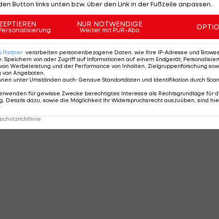
den Button links unten bzw. über den Link in der Fußzeile anpassen.
ZEPTIEREN
NUR NOTWENDIGE
OPTI
Personalisierung
Weiter mit PUR-Abo
6
Partner
verarbeiten personenbezogene Daten, wie Ihre IP-Adresse und Browser-
e
:
Speichern von oder Zugriff auf Informationen auf einem Endgerät; Personalisi
von Werbeleistung und der Performance von Inhalten, Zielgruppenforschung sow
g von Angeboten
.
nnen unter Umständen auch
:
Genaue Standortdaten und Identifikation durch Sca
erwenden für gewisse Zwecke berechtigtes Interesse als Rechtsgrundlage für d
. Details dazu, sowie die Möglichkeit Ihr Widerspruchsrecht auszuüben, sind hie
r
chutzrichtlinie