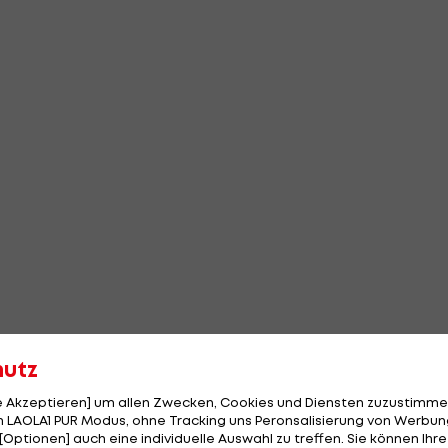
hutz
le Akzeptieren] um allen Zwecken, Cookies und Diensten zuzustimme
 LAOLA1 PUR Modus, ohne Tracking uns Peronsalisierung von Werbung
[Optionen] auch eine individuelle Auswahl zu treffen. Sie können Ihre