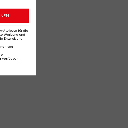
ONEN
Attribute für die
erte Werbung und
ie Entwicklung
nnen von
ie
r verfügbar
: