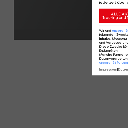
jederzeit über 
ALLE AK
Tracking und 
Wir und
unsere
18
folgenden Zweck
Inhalte, Messung 
und Verbesserun
Diese Zwecke kö
Endgeräten
.
Manche Partner v
Datenverarbeitung
unsere
186
Partne
Impressum
|
Datens