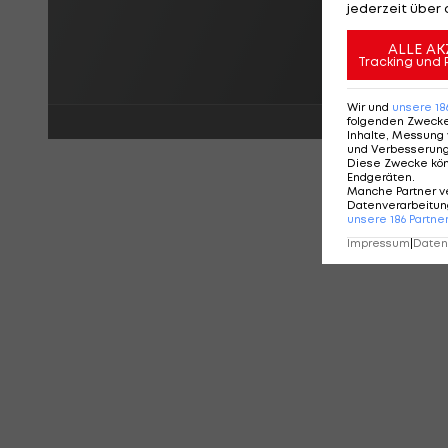
jederzeit über 
ALLE AK
Tracking und 
Wir und
unsere
18
folgenden Zweck
Inhalte, Messung 
und Verbesserun
Diese Zwecke kö
Endgeräten
.
Manche Partner v
Datenverarbeitung
unsere
186
Partne
Impressum
|
Datens