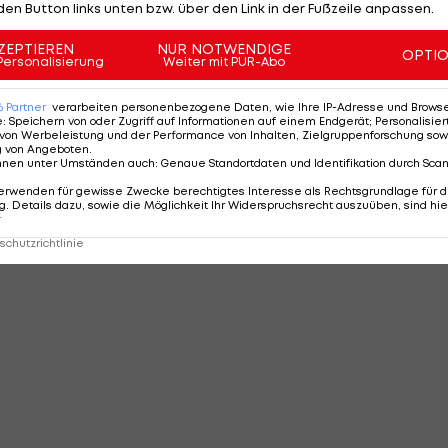
den Button links unten bzw. über den Link in der Fußzeile anpassen.
ZEPTIEREN
NUR NOTWENDIGE
OPTI
Personalisierung
Weiter mit PUR-Abo
6
Partner
verarbeiten personenbezogene Daten, wie Ihre IP-Adresse und Browser-
e
:
Speichern von oder Zugriff auf Informationen auf einem Endgerät; Personalisi
von Werbeleistung und der Performance von Inhalten, Zielgruppenforschung sow
g von Angeboten
.
nnen unter Umständen auch
:
Genaue Standortdaten und Identifikation durch Sca
erwenden für gewisse Zwecke berechtigtes Interesse als Rechtsgrundlage für d
. Details dazu, sowie die Möglichkeit Ihr Widerspruchsrecht auszuüben, sind hie
r
chutzrichtlinie