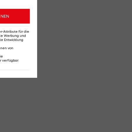
ONEN
Attribute für die
erte Werbung und
ie Entwicklung
nnen von
ie
r verfügbar
: