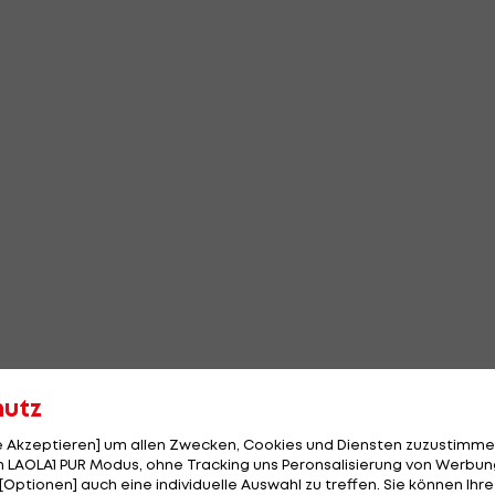
hutz
le Akzeptieren] um allen Zwecken, Cookies und Diensten zuzustimme
 LAOLA1 PUR Modus, ohne Tracking uns Peronsalisierung von Werbung
[Optionen] auch eine individuelle Auswahl zu treffen. Sie können Ihre