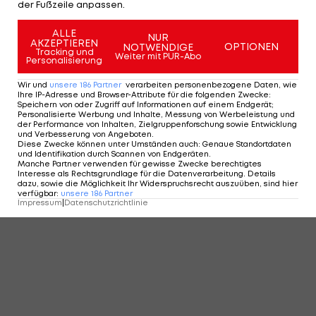
der Fußzeile anpassen.
ALLE
NUR
AKZEPTIEREN
OPTIONEN
NOTWENDIGE
Tracking und
Weiter mit PUR-Abo
Personalisierung
Wir und
unsere
186
Partner
verarbeiten personenbezogene Daten, wie
Ihre IP-Adresse und Browser-Attribute für die folgenden Zwecke
:
Speichern von oder Zugriff auf Informationen auf einem Endgerät;
Personalisierte Werbung und Inhalte, Messung von Werbeleistung und
der Performance von Inhalten, Zielgruppenforschung sowie Entwicklung
und Verbesserung von Angeboten
.
Diese Zwecke können unter Umständen auch
:
Genaue Standortdaten
und Identifikation durch Scannen von Endgeräten
.
Manche Partner verwenden für gewisse Zwecke berechtigtes
Interesse als Rechtsgrundlage für die Datenverarbeitung. Details
dazu, sowie die Möglichkeit Ihr Widerspruchsrecht auszuüben, sind hier
verfügbar
:
unsere
186
Partner
Impressum
|
Datenschutzrichtlinie