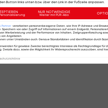
den Button links unten bzw. über den Link in der Fußzeile anpassen.
ZEPTIEREN
NUR NOTWENDIGE
OPTI
Personalisierung
Weiter mit PUR-Abo
6
Partner
verarbeiten personenbezogene Daten, wie Ihre IP-Adresse und Browser-
e
:
Speichern von oder Zugriff auf Informationen auf einem Endgerät; Personalisi
von Werbeleistung und der Performance von Inhalten, Zielgruppenforschung sow
g von Angeboten
.
nnen unter Umständen auch
:
Genaue Standortdaten und Identifikation durch Sca
erwenden für gewisse Zwecke berechtigtes Interesse als Rechtsgrundlage für d
. Details dazu, sowie die Möglichkeit Ihr Widerspruchsrecht auszuüben, sind hie
r
chutzrichtlinie