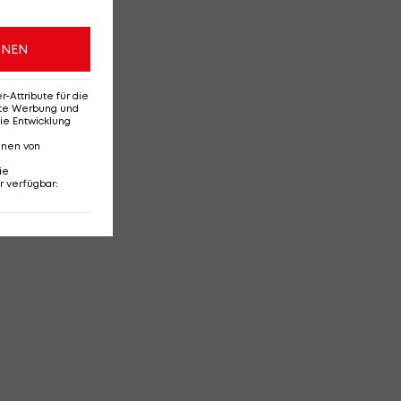
ONEN
Attribute für die
erte Werbung und
ie Entwicklung
nnen von
ie
r verfügbar
: