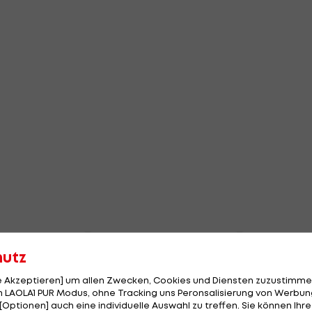
hutz
le Akzeptieren] um allen Zwecken, Cookies und Diensten zuzustimme
 LAOLA1 PUR Modus, ohne Tracking uns Peronsalisierung von Werbung
[Optionen] auch eine individuelle Auswahl zu treffen. Sie können Ihre