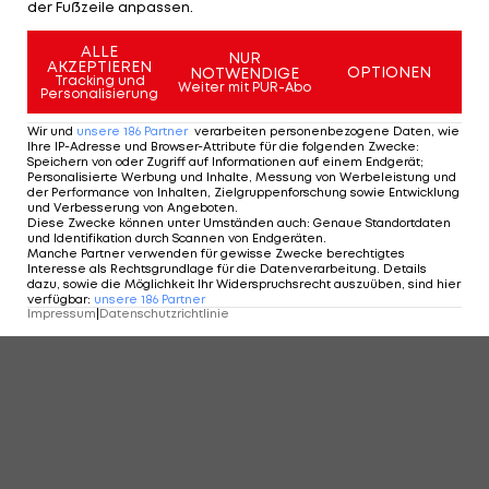
der Fußzeile anpassen.
ALLE
NUR
AKZEPTIEREN
OPTIONEN
NOTWENDIGE
Tracking und
Weiter mit PUR-Abo
Personalisierung
Wir und
unsere
186
Partner
verarbeiten personenbezogene Daten, wie
Ihre IP-Adresse und Browser-Attribute für die folgenden Zwecke
:
Speichern von oder Zugriff auf Informationen auf einem Endgerät;
Personalisierte Werbung und Inhalte, Messung von Werbeleistung und
der Performance von Inhalten, Zielgruppenforschung sowie Entwicklung
und Verbesserung von Angeboten
.
Diese Zwecke können unter Umständen auch
:
Genaue Standortdaten
und Identifikation durch Scannen von Endgeräten
.
Manche Partner verwenden für gewisse Zwecke berechtigtes
Interesse als Rechtsgrundlage für die Datenverarbeitung. Details
dazu, sowie die Möglichkeit Ihr Widerspruchsrecht auszuüben, sind hier
verfügbar
:
unsere
186
Partner
Impressum
|
Datenschutzrichtlinie