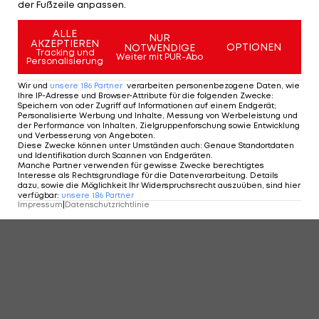
der Fußzeile anpassen.
ALLE
NUR
AKZEPTIEREN
OPTIONEN
NOTWENDIGE
Tracking und
Weiter mit PUR-Abo
Personalisierung
Wir und
unsere
186
Partner
verarbeiten personenbezogene Daten, wie
Ihre IP-Adresse und Browser-Attribute für die folgenden Zwecke
:
Speichern von oder Zugriff auf Informationen auf einem Endgerät;
Personalisierte Werbung und Inhalte, Messung von Werbeleistung und
der Performance von Inhalten, Zielgruppenforschung sowie Entwicklung
und Verbesserung von Angeboten
.
Diese Zwecke können unter Umständen auch
:
Genaue Standortdaten
und Identifikation durch Scannen von Endgeräten
.
Manche Partner verwenden für gewisse Zwecke berechtigtes
Interesse als Rechtsgrundlage für die Datenverarbeitung. Details
dazu, sowie die Möglichkeit Ihr Widerspruchsrecht auszuüben, sind hier
verfügbar
:
unsere
186
Partner
Impressum
|
Datenschutzrichtlinie