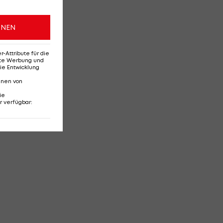
ONEN
Attribute für die
erte Werbung und
ie Entwicklung
nnen von
ie
r verfügbar
: