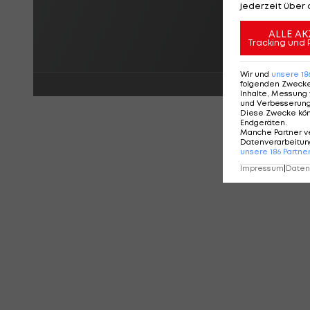
jederzeit über 
ALLE AK
Tracking und 
Wir und
unsere
18
folgenden Zweck
Inhalte, Messung 
und Verbesserun
Diese Zwecke kö
Endgeräten
.
Manche Partner v
Datenverarbeitung
unsere
186
Partne
Impressum
|
Datens