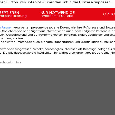
den Button links unten bzw. über den Link in der Fußzeile anpassen.
ZEPTIEREN
NUR NOTWENDIGE
OPTI
Personalisierung
Weiter mit PUR-Abo
6
Partner
verarbeiten personenbezogene Daten, wie Ihre IP-Adresse und Browser-
e
:
Speichern von oder Zugriff auf Informationen auf einem Endgerät; Personalisi
von Werbeleistung und der Performance von Inhalten, Zielgruppenforschung sow
g von Angeboten
.
nnen unter Umständen auch
:
Genaue Standortdaten und Identifikation durch Sca
erwenden für gewisse Zwecke berechtigtes Interesse als Rechtsgrundlage für d
. Details dazu, sowie die Möglichkeit Ihr Widerspruchsrecht auszuüben, sind hie
r
chutzrichtlinie