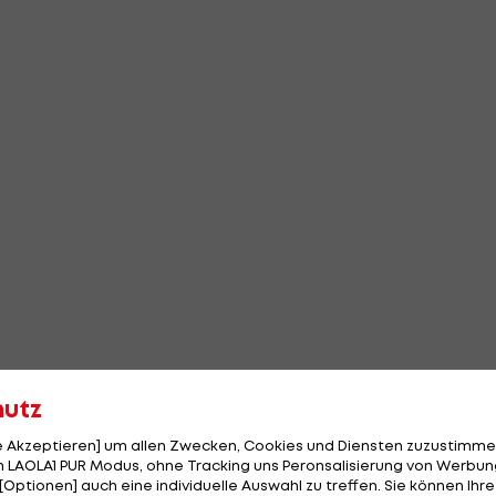
hutz
le Akzeptieren] um allen Zwecken, Cookies und Diensten zuzustimme
 LAOLA1 PUR Modus, ohne Tracking uns Peronsalisierung von Werbung
[Optionen] auch eine individuelle Auswahl zu treffen. Sie können Ihre