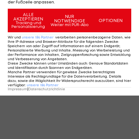
der Fußzeile anpassen.
ALLE
NUR
AKZEPTIEREN
OPTIONEN
NOTWENDIGE
Tracking und
Weiter mit PUR-Abo
Personalisierung
Wir und
unsere
186
Partner
verarbeiten personenbezogene Daten, wie
Ihre IP-Adresse und Browser-Attribute für die folgenden Zwecke
:
Speichern von oder Zugriff auf Informationen auf einem Endgerät;
Personalisierte Werbung und Inhalte, Messung von Werbeleistung und
der Performance von Inhalten, Zielgruppenforschung sowie Entwicklung
und Verbesserung von Angeboten
.
Diese Zwecke können unter Umständen auch
:
Genaue Standortdaten
und Identifikation durch Scannen von Endgeräten
.
Manche Partner verwenden für gewisse Zwecke berechtigtes
Interesse als Rechtsgrundlage für die Datenverarbeitung. Details
dazu, sowie die Möglichkeit Ihr Widerspruchsrecht auszuüben, sind hier
verfügbar
:
unsere
186
Partner
Impressum
|
Datenschutzrichtlinie