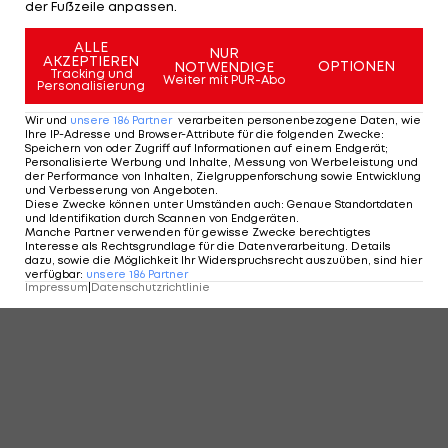
der Fußzeile anpassen.
ALLE
NUR
AKZEPTIEREN
OPTIONEN
NOTWENDIGE
Tracking und
Weiter mit PUR-Abo
Personalisierung
Wir und
unsere
186
Partner
verarbeiten personenbezogene Daten, wie
Ihre IP-Adresse und Browser-Attribute für die folgenden Zwecke
:
Speichern von oder Zugriff auf Informationen auf einem Endgerät;
Personalisierte Werbung und Inhalte, Messung von Werbeleistung und
der Performance von Inhalten, Zielgruppenforschung sowie Entwicklung
und Verbesserung von Angeboten
.
Diese Zwecke können unter Umständen auch
:
Genaue Standortdaten
und Identifikation durch Scannen von Endgeräten
.
Manche Partner verwenden für gewisse Zwecke berechtigtes
Interesse als Rechtsgrundlage für die Datenverarbeitung. Details
dazu, sowie die Möglichkeit Ihr Widerspruchsrecht auszuüben, sind hier
verfügbar
:
unsere
186
Partner
Impressum
|
Datenschutzrichtlinie