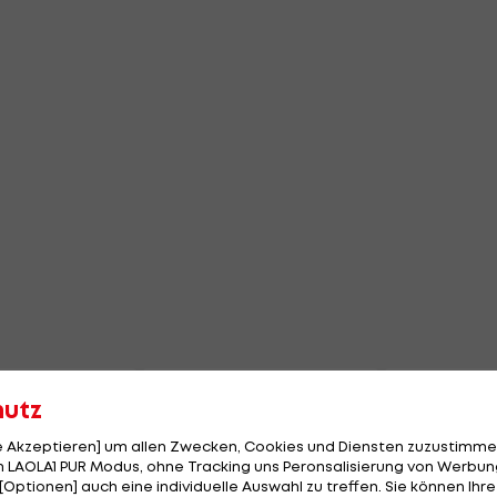
hutz
le Akzeptieren] um allen Zwecken, Cookies und Diensten zuzustimme
 LAOLA1 PUR Modus, ohne Tracking uns Peronsalisierung von Werbung
[Optionen] auch eine individuelle Auswahl zu treffen. Sie können Ihre