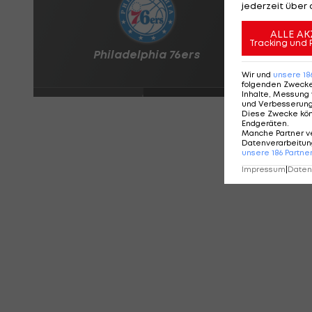
jederzeit über 
ALLE AK
Tracking und 
Wir und
unsere
18
folgenden Zweck
Inhalte, Messung 
und Verbesserun
Diese Zwecke kö
Endgeräten
.
Manche Partner v
Datenverarbeitung
unsere
186
Partne
Impressum
|
Datens