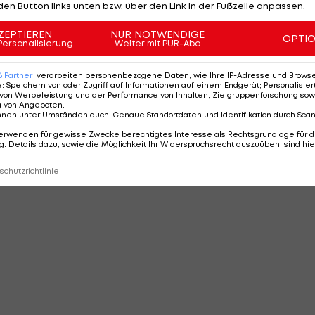
den Button links unten bzw. über den Link in der Fußzeile anpassen.
ZEPTIEREN
NUR NOTWENDIGE
OPTI
Personalisierung
Weiter mit PUR-Abo
6
Partner
verarbeiten personenbezogene Daten, wie Ihre IP-Adresse und Browser-
e
:
Speichern von oder Zugriff auf Informationen auf einem Endgerät; Personalisi
von Werbeleistung und der Performance von Inhalten, Zielgruppenforschung sow
g von Angeboten
.
nnen unter Umständen auch
:
Genaue Standortdaten und Identifikation durch Sca
erwenden für gewisse Zwecke berechtigtes Interesse als Rechtsgrundlage für d
. Details dazu, sowie die Möglichkeit Ihr Widerspruchsrecht auszuüben, sind hie
r
chutzrichtlinie