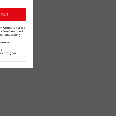
ONEN
Attribute für die
erte Werbung und
ie Entwicklung
nnen von
ie
r verfügbar
: