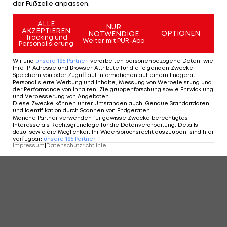
der Fußzeile anpassen.
ALLE
NUR
AKZEPTIEREN
OPTIONEN
NOTWENDIGE
Tracking und
Weiter mit PUR-Abo
Personalisierung
Wir und
unsere
186
Partner
verarbeiten personenbezogene Daten, wie
Ihre IP-Adresse und Browser-Attribute für die folgenden Zwecke
:
Speichern von oder Zugriff auf Informationen auf einem Endgerät;
Personalisierte Werbung und Inhalte, Messung von Werbeleistung und
der Performance von Inhalten, Zielgruppenforschung sowie Entwicklung
und Verbesserung von Angeboten
.
Diese Zwecke können unter Umständen auch
:
Genaue Standortdaten
und Identifikation durch Scannen von Endgeräten
.
Manche Partner verwenden für gewisse Zwecke berechtigtes
Interesse als Rechtsgrundlage für die Datenverarbeitung. Details
dazu, sowie die Möglichkeit Ihr Widerspruchsrecht auszuüben, sind hier
verfügbar
:
unsere
186
Partner
Impressum
|
Datenschutzrichtlinie