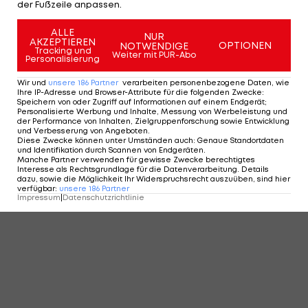
der Fußzeile anpassen.
ALLE
NUR
AKZEPTIEREN
OPTIONEN
NOTWENDIGE
Tracking und
Weiter mit PUR-Abo
Personalisierung
Wir und
unsere
186
Partner
verarbeiten personenbezogene Daten, wie
Ihre IP-Adresse und Browser-Attribute für die folgenden Zwecke
:
Speichern von oder Zugriff auf Informationen auf einem Endgerät;
Personalisierte Werbung und Inhalte, Messung von Werbeleistung und
der Performance von Inhalten, Zielgruppenforschung sowie Entwicklung
und Verbesserung von Angeboten
.
Diese Zwecke können unter Umständen auch
:
Genaue Standortdaten
und Identifikation durch Scannen von Endgeräten
.
Manche Partner verwenden für gewisse Zwecke berechtigtes
Interesse als Rechtsgrundlage für die Datenverarbeitung. Details
dazu, sowie die Möglichkeit Ihr Widerspruchsrecht auszuüben, sind hier
verfügbar
:
unsere
186
Partner
Impressum
|
Datenschutzrichtlinie