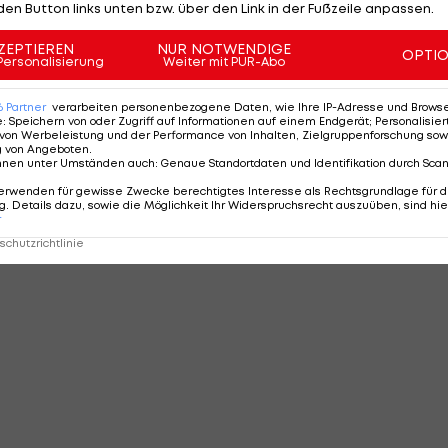
den Button links unten bzw. über den Link in der Fußzeile anpassen.
ZEPTIEREN
NUR NOTWENDIGE
OPTI
Personalisierung
Weiter mit PUR-Abo
6
Partner
verarbeiten personenbezogene Daten, wie Ihre IP-Adresse und Browser-
e
:
Speichern von oder Zugriff auf Informationen auf einem Endgerät; Personalisi
von Werbeleistung und der Performance von Inhalten, Zielgruppenforschung sow
g von Angeboten
.
nnen unter Umständen auch
:
Genaue Standortdaten und Identifikation durch Sca
erwenden für gewisse Zwecke berechtigtes Interesse als Rechtsgrundlage für d
. Details dazu, sowie die Möglichkeit Ihr Widerspruchsrecht auszuüben, sind hie
r
chutzrichtlinie