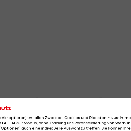
hutz
le Akzeptieren] um allen Zwecken, Cookies und Diensten zuzustimme
 LAOLA1 PUR Modus, ohne Tracking uns Peronsalisierung von Werbung
[Optionen] auch eine individuelle Auswahl zu treffen. Sie können Ihre