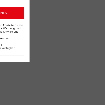
ONEN
Attribute für die
erte Werbung und
ie Entwicklung
nnen von
ie
r verfügbar
: