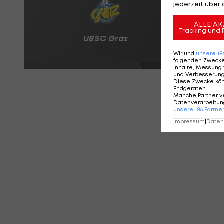
jederzeit über 
ALLE AK
Tracking und 
Wir und
unsere
18
folgenden Zweck
Inhalte, Messung 
und Verbesserun
Diese Zwecke kö
Endgeräten
.
Manche Partner v
Datenverarbeitung
unsere
186
Partne
Impressum
|
Datens