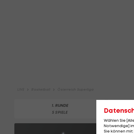
Datensc
Wählen Sie [Al
Notwendige] im
Sie können mit 