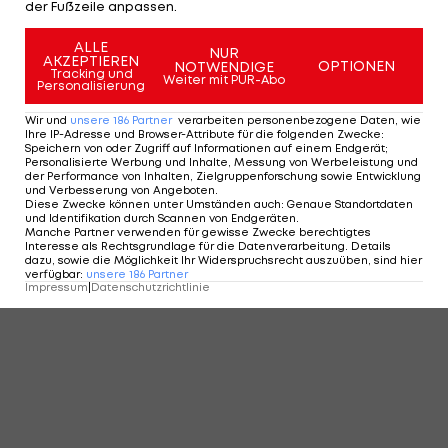
der Fußzeile anpassen.
ALLE
NUR
AKZEPTIEREN
OPTIONEN
NOTWENDIGE
Tracking und
Weiter mit PUR-Abo
Personalisierung
Wir und
unsere
186
Partner
verarbeiten personenbezogene Daten, wie
Ihre IP-Adresse und Browser-Attribute für die folgenden Zwecke
:
Speichern von oder Zugriff auf Informationen auf einem Endgerät;
Personalisierte Werbung und Inhalte, Messung von Werbeleistung und
der Performance von Inhalten, Zielgruppenforschung sowie Entwicklung
und Verbesserung von Angeboten
.
Diese Zwecke können unter Umständen auch
:
Genaue Standortdaten
und Identifikation durch Scannen von Endgeräten
.
Manche Partner verwenden für gewisse Zwecke berechtigtes
Interesse als Rechtsgrundlage für die Datenverarbeitung. Details
dazu, sowie die Möglichkeit Ihr Widerspruchsrecht auszuüben, sind hier
verfügbar
:
unsere
186
Partner
Impressum
|
Datenschutzrichtlinie