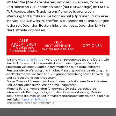
Wählen Sie [Alle Akzeptieren] um allen Zwecken, Cookies
und Diensten zuzustimmen oder [Nur Notwendige] im LAOLA1
PUR Modus, ohne Tracking uns Peronsalisierung von
Werbung fortzufahren. Sie können mit [Optionen] auch eine
individuelle Auswahl zu treffen. Sie können Ihre Einstellungen
jederzeit über den Button links unten bzw. über den Link in
der Fußzeile anpassen.
3/19
Foto: GEPA
ALLE
NUR
AKZEPTIEREN
OPTIONEN
NOTWENDIGE
3 VON 19
Tracking und
Weiter mit PUR-Abo
Personalisierung
Wir und
unsere
186
Partner
verarbeiten personenbezogene Daten, wie
Ihre IP-Adresse und Browser-Attribute für die folgenden Zwecke
:
Speichern von oder Zugriff auf Informationen auf einem Endgerät;
KOMMENTARE
Personalisierte Werbung und Inhalte, Messung von Werbeleistung und
der Performance von Inhalten, Zielgruppenforschung sowie Entwicklung
und Verbesserung von Angeboten
.
Diese Zwecke können unter Umständen auch
:
Genaue Standortdaten
und Identifikation durch Scannen von Endgeräten
.
Manche Partner verwenden für gewisse Zwecke berechtigtes
Interesse als Rechtsgrundlage für die Datenverarbeitung. Details
dazu, sowie die Möglichkeit Ihr Widerspruchsrecht auszuüben, sind hier
verfügbar
:
unsere
186
Partner
Impressum
|
Datenschutzrichtlinie