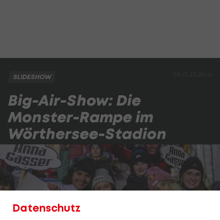
05.01.25 20:41
SLIDESHOW
Big-Air-Show: Die
Monster-Rampe im
Wörthersee-Stadion
Datenschutz