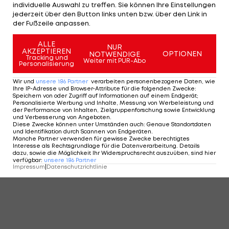
individuelle Auswahl zu treffen. Sie können Ihre Einstellungen
jederzeit über den Button links unten bzw. über den Link in
1 VON 69
der Fußzeile anpassen.
ALLE
NUR
AKZEPTIEREN
OPTIONEN
NOTWENDIGE
Tracking und
Weiter mit PUR-Abo
KOMMENTARE
Personalisierung
Wir und
unsere
186
Partner
verarbeiten personenbezogene Daten, wie
Ihre IP-Adresse und Browser-Attribute für die folgenden Zwecke
:
Speichern von oder Zugriff auf Informationen auf einem Endgerät;
Personalisierte Werbung und Inhalte, Messung von Werbeleistung und
der Performance von Inhalten, Zielgruppenforschung sowie Entwicklung
und Verbesserung von Angeboten
.
Diese Zwecke können unter Umständen auch
:
Genaue Standortdaten
und Identifikation durch Scannen von Endgeräten
.
Manche Partner verwenden für gewisse Zwecke berechtigtes
Interesse als Rechtsgrundlage für die Datenverarbeitung. Details
dazu, sowie die Möglichkeit Ihr Widerspruchsrecht auszuüben, sind hier
verfügbar
:
unsere
186
Partner
Impressum
|
Datenschutzrichtlinie