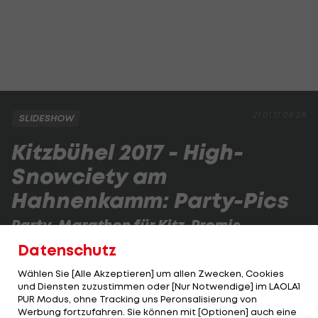
21.01.17 08:28
SLIDESHOW
Kitzbühel 2017 - High-
Snowciety am
Hahnenkamm: Party-Pics
Party-Marathon für Kitz-Promis
Datenschutz
Auch abseits der Piste sind die Hahnenkamm-
Wählen Sie [Alle Akzeptieren] um allen Zwecken, Cookies
Rennen ein Highlight - für die Society. Die besten
und Diensten zuzustimmen oder [Nur Notwendige] im LAOLA1
Party-Pics:
PUR Modus, ohne Tracking uns Peronsalisierung von
Werbung fortzufahren. Sie können mit [Optionen] auch eine