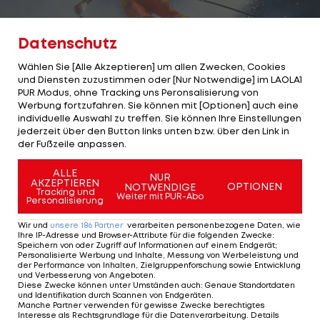
Datenschutz
Wählen Sie [Alle Akzeptieren] um allen Zwecken, Cookies
und Diensten zuzustimmen oder [Nur Notwendige] im LAOLA1
3/21
Foto: getty
PUR Modus, ohne Tracking uns Peronsalisierung von
Werbung fortzufahren. Sie können mit [Optionen] auch eine
#18 - Peter Müller (Schweiz)
individuelle Auswahl zu treffen. Sie können Ihre Einstellungen
jederzeit über den Button links unten bzw. über den Link in
24 Siege
der Fußzeile anpassen.
Abfahrt:
19 Siege
ALLE
NUR
AKZEPTIEREN
OPTIONEN
NOTWENDIGE
Super-G:
2 Siege
Tracking und
Weiter mit PUR-Abo
Personalisierung
Kombination:
3 Siege
Wir und
unsere
186
Partner
verarbeiten personenbezogene Daten, wie
Ihre IP-Adresse und Browser-Attribute für die folgenden Zwecke
:
Speichern von oder Zugriff auf Informationen auf einem Endgerät;
3 VON 21
Personalisierte Werbung und Inhalte, Messung von Werbeleistung und
der Performance von Inhalten, Zielgruppenforschung sowie Entwicklung
und Verbesserung von Angeboten
.
Diese Zwecke können unter Umständen auch
:
Genaue Standortdaten
und Identifikation durch Scannen von Endgeräten
.
Manche Partner verwenden für gewisse Zwecke berechtigtes
Interesse als Rechtsgrundlage für die Datenverarbeitung. Details