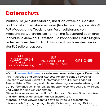
Datenschutz
Wählen Sie [Alle Akzeptieren] um allen Zwecken, Cookies
und Diensten zuzustimmen oder [Nur Notwendige] im LAOLA1
1/19
Foto: GETTY
PUR Modus, ohne Tracking uns Peronsalisierung von
Werbung fortzufahren. Sie können mit [Optionen] auch eine
Wahnsinn! Benjamin Karl schreibt in Livigno
individuelle Auswahl zu treffen. Sie können Ihre Einstellungen
jederzeit über den Button links unten bzw. über den Link in
Geschichte. Er wiederholt seinen Gold-Coup von
der Fußzeile anpassen.
Peking - und gewinnt neuerlich Gold im PGS.
ALLE
Danach brechen beim emotionalen
NUR
AKZEPTIEREN
OPTIONEN
NOTWENDIGE
Tracking und
Niederösterreicher alle Dämme.
Weiter mit PUR-Abo
Personalisierung
Wir und
unsere
186
Partner
verarbeiten personenbezogene Daten, wie
Ihre IP-Adresse und Browser-Attribute für die folgenden Zwecke
:
Speichern von oder Zugriff auf Informationen auf einem Endgerät;
1 VON 19
Personalisierte Werbung und Inhalte, Messung von Werbeleistung und
der Performance von Inhalten, Zielgruppenforschung sowie Entwicklung
und Verbesserung von Angeboten
.
Diese Zwecke können unter Umständen auch
:
Genaue Standortdaten
und Identifikation durch Scannen von Endgeräten
.
Manche Partner verwenden für gewisse Zwecke berechtigtes
KOMMENTARE
Interesse als Rechtsgrundlage für die Datenverarbeitung. Details