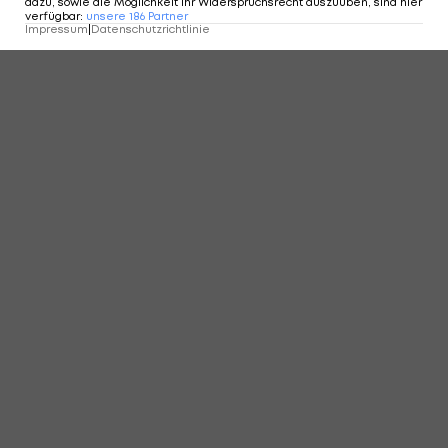
dazu, sowie die Möglichkeit Ihr Widerspruchsrecht auszuüben, sind hier
verfügbar
:
unsere
186
Partner
Impressum
|
Datenschutzrichtlinie