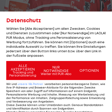
Datenschutz
1/26
Foto: GEPA
Wählen Sie [Alle Akzeptieren] um allen Zwecken, Cookies
Österreich sorgt bei der Eishockey-
und Diensten zuzustimmen oder [Nur Notwendige] im LAOLA1
PUR Modus, ohne Tracking uns Peronsalisierung von
Weltmeisterschaft in der Schweiz für Furore.
Werbung fortzufahren. Sie können mit [Optionen] auch eine
individuelle Auswahl zu treffen. Sie können Ihre Einstellungen
Gegen Gastgeber Schweiz setzte es jetzt die
jederzeit über den Button links unten bzw. über den Link in
ersten Niederlage >>>
der Fußzeile anpassen.
ALLE
Zum Anlass des Großereignisses präsentiert
NUR
AKZEPTIEREN
OPTIONEN
NOTWENDIGE
Tracking und
LAOLA1
die Rekordspieler des ÖEHV-Teams bei
Weiter mit PUR-Abo
Personalisierung
Eishockey-Weltmeisterschaften.
Wir und
unsere
186
Partner
verarbeiten personenbezogene Daten, wie
Ihre IP-Adresse und Browser-Attribute für die folgenden Zwecke
:
Speichern von oder Zugriff auf Informationen auf einem Endgerät;
Personalisierte Werbung und Inhalte, Messung von Werbeleistung und
der Performance von Inhalten, Zielgruppenforschung sowie Entwicklung
1 VON 26
und Verbesserung von Angeboten
.
Diese Zwecke können unter Umständen auch
:
Genaue Standortdaten
und Identifikation durch Scannen von Endgeräten
.
Manche Partner verwenden für gewisse Zwecke berechtigtes