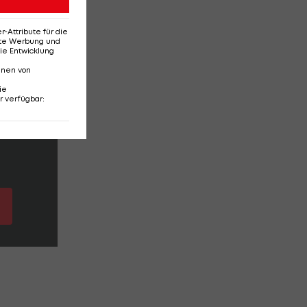
Attribute für die
erte Werbung und
ie Entwicklung
nnen von
ack
ie
r verfügbar
:
ab