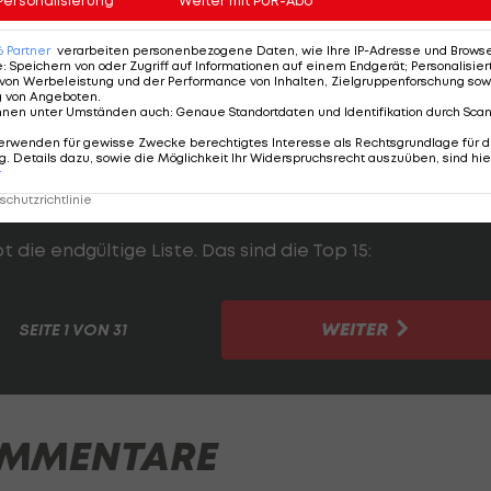
Personalisierung
Weiter mit PUR-Abo
angliste der besten heimischen Eishockey-Cracks aller
6
Partner
verarbeiten personenbezogene Daten, wie Ihre IP-Adresse und Browser-
e
:
Speichern von oder Zugriff auf Informationen auf einem Endgerät; Personalisi
von Werbeleistung und der Performance von Inhalten, Zielgruppenforschung sow
g von Angeboten
.
ersönliche Liste der 15 besten Eishockey-Spieler
nnen unter Umständen auch
:
Genaue Standortdaten und Identifikation durch Sca
estürzter Reihenfolge vergeben: Der bestplatzierte Cr
erwenden für gewisse Zwecke berechtigtes Interesse als Rechtsgrundlage für d
. Details dazu, sowie die Möglichkeit Ihr Widerspruchsrecht auszuüben, sind hie
tzierte 14 Punkte, der Dritte 13 usw., für den 15. Platz g
r
chutzrichtlinie
 die endgültige Liste. Das sind die Top 15:
WEITER
SEITE
1 VON 31
MMENTARE