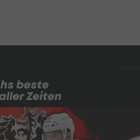
10.05.24 2
chs beste
ller Zeiten