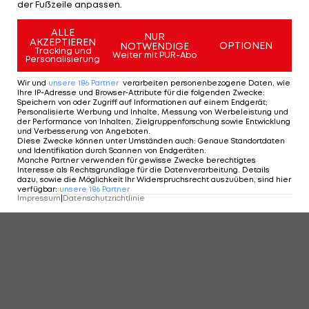
der Fußzeile anpassen.
ALLE
NUR
AKZEPTIEREN
OPTIONEN
NOTWENDIGE
Tracking und
Weiter mit PUR-Abo
Personalisierung
Wir und
unsere
186
Partner
verarbeiten personenbezogene Daten, wie
Ihre IP-Adresse und Browser-Attribute für die folgenden Zwecke
:
Speichern von oder Zugriff auf Informationen auf einem Endgerät;
Personalisierte Werbung und Inhalte, Messung von Werbeleistung und
der Performance von Inhalten, Zielgruppenforschung sowie Entwicklung
und Verbesserung von Angeboten
.
Diese Zwecke können unter Umständen auch
:
Genaue Standortdaten
und Identifikation durch Scannen von Endgeräten
.
Manche Partner verwenden für gewisse Zwecke berechtigtes
Interesse als Rechtsgrundlage für die Datenverarbeitung. Details
dazu, sowie die Möglichkeit Ihr Widerspruchsrecht auszuüben, sind hier
verfügbar
:
unsere
186
Partner
Impressum
|
Datenschutzrichtlinie