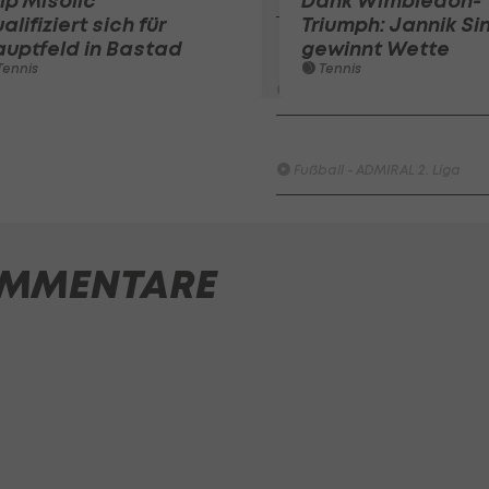
lip Misolic
Dank Wimbledon-
alifiziert sich für
Triumph: Jannik Si
Schwarz-Weiss Bregenz - KS
uptfeld in Bastad
gewinnt Wette
1919
ennis
Tennis
Fußball - ADMIRAL 2. Liga
SK Sturm Graz II - FAC WIEN
Fußball - ADMIRAL 2. Liga
SV Austria Salzburg - First
Vienna FC 1894
MMENTARE
Fußball - ADMIRAL 2. Liga
FC Red Bull Salzburg - FC
Blau-Weiß Linz / Kleinmünch
Fußball - Frauen-Bundesliga
HIGHLIGHTS: SpG
Südburgenland / TSV
Hartberg überrascht die
Vienna