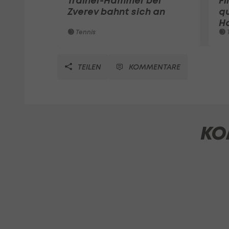
Trainer-Hammer bei
Fi
Zverev bahnt sich an
qu
Ha
Tennis
T
TEILEN
KOMMENTARE
KO