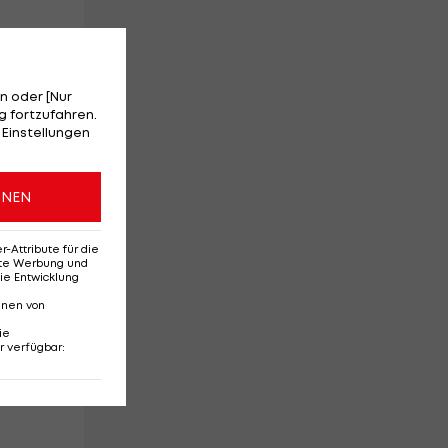
n oder [Nur
 fortzufahren.
 Einstellungen
ONEN
Attribute für die
erte Werbung und
ie Entwicklung
nnen von
ie
r verfügbar
: