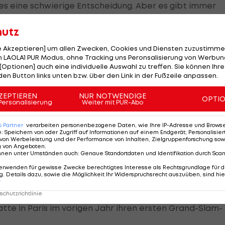
 es eine schwierige Entscheidung. Aber es gibt immer
 sagte Barty.
hutz
hr Team dem auszusetzen. Eine Entscheidung über die
le Akzeptieren] um allen Zwecken, Cookies und Diensten zuzustimme
andplatzturnieren in Europa kündigte sie für die
 LAOLA1 PUR Modus, ohne Tracking uns Peronsalisierung von Werbung
[Optionen] auch eine individuelle Auswahl zu treffen. Sie können Ihre
den Button links unten bzw. über den Link in der Fußzeile anpassen.
ZEPTIEREN
NUR NOTWENDIGE
OPTI
Personalisierung
Weiter mit PUR-Abo
t aus
6
Partner
verarbeiten personenbezogene Daten, wie Ihre IP-Adresse und Browser-
e für die US Open, die vom 31. August bis zum 13.
e
:
Speichern von oder Zugriff auf Informationen auf einem Endgerät; Personalisi
von Werbeleistung und der Performance von Inhalten, Zielgruppenforschung sow
 geplant sind. Ob das Grand-Slam-Turnier angesichts
g von Angeboten
.
nnen unter Umständen auch
:
Genaue Standortdaten und Identifikation durch Sca
atsächlich ausgetragen wird, soll sich demnächst
erwenden für gewisse Zwecke berechtigtes Interesse als Rechtsgrundlage für d
. Details dazu, sowie die Möglichkeit Ihr Widerspruchsrecht auszuüben, sind hie
r
Juni angesetzten
French Open
sollen ab dem 27.
chutzrichtlinie
te in Paris im vorigen Jahr ihren ersten Grand-Slam-