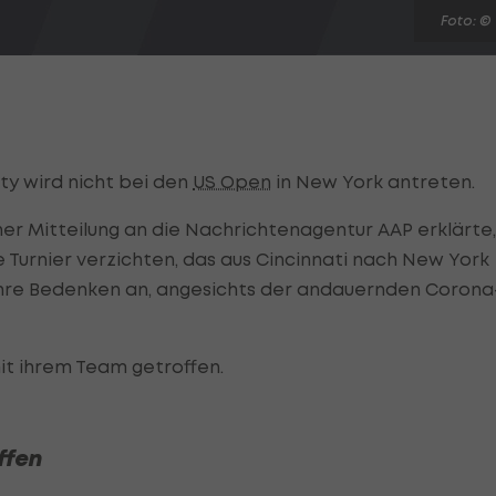
Foto: ©
rty wird nicht bei den
US Open
in New York antreten.
ner Mitteilung an die Nachrichtenagentur AAP erklärte,
e Turnier verzichten, das aus Cincinnati nach New York
 ihre Bedenken an, angesichts der andauernden Corona
t ihrem Team getroffen.
ffen