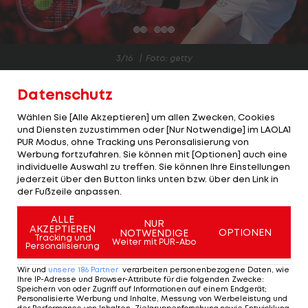
3/16
Foto: getty
Hamad Medjedovic (Serbien/20 Jahre)
Datenschutz
Hamad Medjedovic holte sich im vergangenen
Wählen Sie [Alle Akzeptieren] um allen Zwecken, Cookies
und Diensten zuzustimmen oder [Nur Notwendige] im LAOLA1
Jahr den Titel bei den Next Gen ATP Finals in
PUR Modus, ohne Tracking uns Peronsalisierung von
Jeddah, wo er im Endspiel überraschend gegen
Werbung fortzufahren. Sie können mit [Optionen] auch eine
individuelle Auswahl zu treffen. Sie können Ihre Einstellungen
den favorisierten Arthur Fils gewinnen konnte. Es
jederzeit über den Button links unten bzw. über den Link in
war der krönende Abschluss eines starken Jahres
der Fußzeile anpassen.
auf der ATP-Tour. Unter anderem feierte der
ALLE
Youngster, der in seiner Jugendzeit von
NUR
AKZEPTIEREN
OPTIONEN
NOTWENDIGE
Tracking und
Landsmann Novak Djokovic finanziell unterstützt
Weiter mit PUR-Abo
Personalisierung
wurde, zwei Siege über Dominic Thiem. Bei den
Wir und
unsere
186
Partner
verarbeiten personenbezogene Daten, wie
ATP-Turnieren in Gstaad und Astana erreichte er
Ihre IP-Adresse und Browser-Attribute für die folgenden Zwecke
:
Speichern von oder Zugriff auf Informationen auf einem Endgerät;
das Halbfinale.
Personalisierte Werbung und Inhalte, Messung von Werbeleistung und