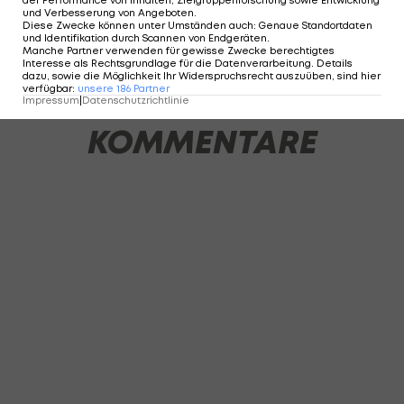
der Performance von Inhalten, Zielgruppenforschung sowie Entwicklung
und Verbesserung von Angeboten
.
Diese Zwecke können unter Umständen auch
:
Genaue Standortdaten
und Identifikation durch Scannen von Endgeräten
.
Manche Partner verwenden für gewisse Zwecke berechtigtes
3 VON 16
Interesse als Rechtsgrundlage für die Datenverarbeitung. Details
dazu, sowie die Möglichkeit Ihr Widerspruchsrecht auszuüben, sind hier
verfügbar
:
unsere
186
Partner
Impressum
|
Datenschutzrichtlinie
KOMMENTARE