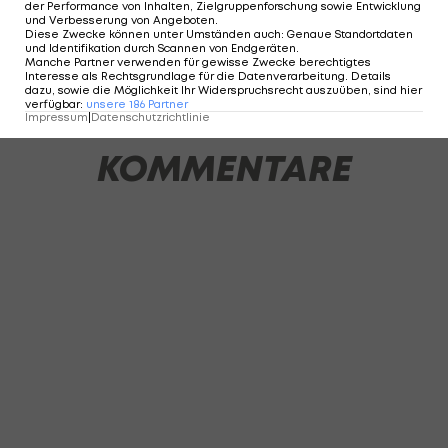
der Performance von Inhalten, Zielgruppenforschung sowie Entwicklung
und Verbesserung von Angeboten
.
Diese Zwecke können unter Umständen auch
:
Genaue Standortdaten
und Identifikation durch Scannen von Endgeräten
.
Manche Partner verwenden für gewisse Zwecke berechtigtes
1 VON 20
Interesse als Rechtsgrundlage für die Datenverarbeitung. Details
dazu, sowie die Möglichkeit Ihr Widerspruchsrecht auszuüben, sind hier
verfügbar
:
unsere
186
Partner
Impressum
|
Datenschutzrichtlinie
KOMMENTARE