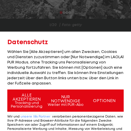
1/20
Foto: getty
Der Tod von André Drege bei der Tour of Austria
Datenschutz
schockt die Sportwelt.
Wählen Sie [Alle Akzeptieren] um allen Zwecken, Cookies
und Diensten zuzustimmen oder [Nur Notwendige] im LAOLA1
Nach dem Ableben des Norwegers entschieden
PUR Modus, ohne Tracking uns Peronsalisierung von
sich die Veranstalter, die Rundfahrt mit einer
Werbung fortzufahren. Sie können mit [Optionen] auch eine
individuelle Auswahl zu treffen. Sie können Ihre Einstellungen
Gedenkfahrt zu beenden >>>
jederzeit über den Button links unten bzw. über den Link in
der Fußzeile anpassen.
Leider ist es nicht der einzige Todesfall, den der
Radsport in den vergangenen Jahren zu
ALLE
NUR
AKZEPTIEREN
OPTIONEN
NOTWENDIGE
verzeichnen hatte. Zu oft lassen
Tracking und
Weiter mit PUR-Abo
Personalisierung
Hochleistungssportler auf den Straßen dieser
Wir und
unsere
186
Partner
verarbeiten personenbezogene Daten, wie
Welt ihr Leben.
Ihre IP-Adresse und Browser-Attribute für die folgenden Zwecke
:
Speichern von oder Zugriff auf Informationen auf einem Endgerät;
Personalisierte Werbung und Inhalte, Messung von Werbeleistung und
Die größten Tragödien des Radsports: