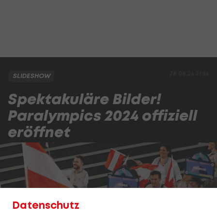
28.08.24 21:54
SLIDESHOW
Spektakuläre Bilder!
Paralympics 2024 offiziell
eröffnet
Datenschutz