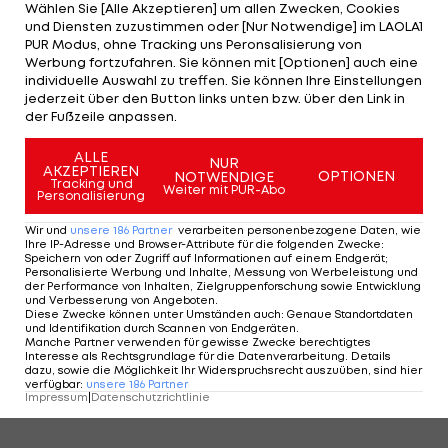
Wählen Sie [Alle Akzeptieren] um allen Zwecken, Cookies
und Diensten zuzustimmen oder [Nur Notwendige] im LAOLA1
PUR Modus, ohne Tracking uns Peronsalisierung von
Werbung fortzufahren. Sie können mit [Optionen] auch eine
individuelle Auswahl zu treffen. Sie können Ihre Einstellungen
jederzeit über den Button links unten bzw. über den Link in
der Fußzeile anpassen.
2/15
Foto: GEPA
ALLE
NUR
AKZEPTIEREN
OPTIONEN
NOTWENDIGE
2 VON 15
Tracking und
Weiter mit PUR-Abo
Personalisierung
Wir und
unsere
186
Partner
verarbeiten personenbezogene Daten, wie
Ihre IP-Adresse und Browser-Attribute für die folgenden Zwecke
:
Speichern von oder Zugriff auf Informationen auf einem Endgerät;
KOMMENTARE
Personalisierte Werbung und Inhalte, Messung von Werbeleistung und
der Performance von Inhalten, Zielgruppenforschung sowie Entwicklung
und Verbesserung von Angeboten
.
Diese Zwecke können unter Umständen auch
:
Genaue Standortdaten
und Identifikation durch Scannen von Endgeräten
.
Manche Partner verwenden für gewisse Zwecke berechtigtes
Interesse als Rechtsgrundlage für die Datenverarbeitung. Details
dazu, sowie die Möglichkeit Ihr Widerspruchsrecht auszuüben, sind hier
verfügbar
:
unsere
186
Partner
Impressum
|
Datenschutzrichtlinie