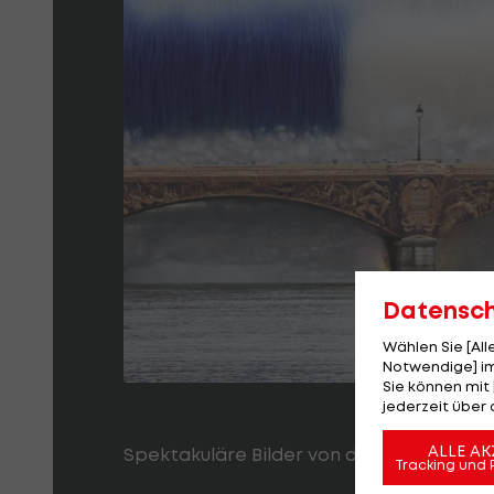
Datensc
Wählen Sie [Al
Notwendige] im
Sie können mit 
jederzeit über 
ALLE AK
Spektakuläre Bilder von der Eröffnungsfe
Tracking und 