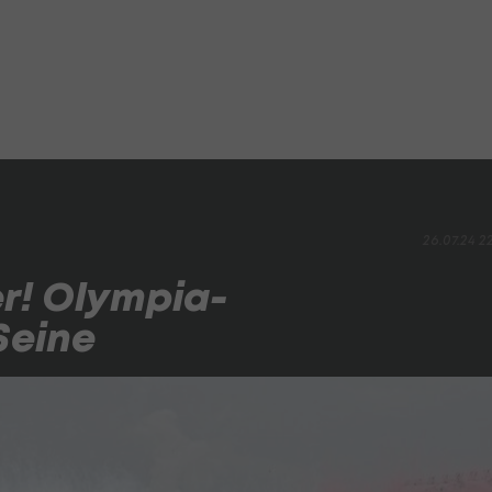
26.07.24 2
er! Olympia-
Seine