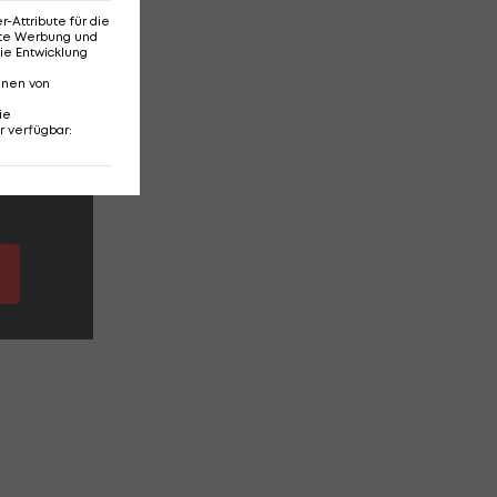
Attribute für die
erte Werbung und
ie Entwicklung
,
nnen von
ie
r verfügbar
: