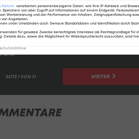
voll mit Wasserspielen und Projektionen auf diverse
6
Partner
verarbeiten personenbezogene Daten, wie Ihre IP-Adresse und Browser-
 Gaga am Ufer, danach begann die Bootsparade.
e
:
Speichern von oder Zugriff auf Informationen auf einem Endgerät; Personalisi
von Werbeleistung und der Performance von Inhalten, Zielgruppenforschung sow
g von Angeboten
.
 an zahlreichen Sehenswürdigkeiten und Schaulustigen
nnen unter Umständen auch
:
Genaue Standortdaten und Identifikation durch Sca
h rund sechs Kilometern am Trocadero direkt beim
erwenden für gewisse Zwecke berechtigtes Interesse als Rechtsgrundlage für d
. Details dazu, sowie die Möglichkeit Ihr Widerspruchsrecht auszuüben, sind hie
III. Olympiade offiziell für eröffnet erklärt.
r
chutzrichtlinie
Paris:
WEITER
SEITE
1 VON 31
MMENTARE