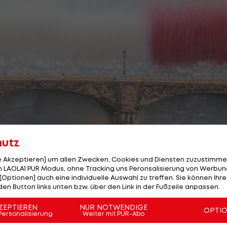
hutz
le Akzeptieren] um allen Zwecken, Cookies und Diensten zuzustimme
 LAOLA1 PUR Modus, ohne Tracking uns Peronsalisierung von Werbung
[Optionen] auch eine individuelle Auswahl zu treffen. Sie können Ihre
den Button links unten bzw. über den Link in der Fußzeile anpassen.
1/31
Foto: getty
ZEPTIEREN
NUR NOTWENDIGE
ier der Olympischen Spiele in Paris!
OPTI
Personalisierung
Weiter mit PUR-Abo