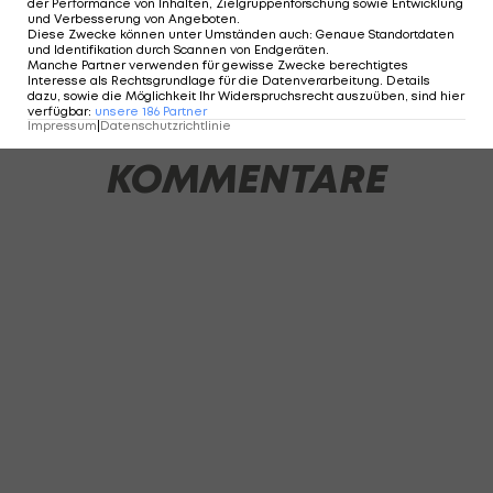
der Performance von Inhalten, Zielgruppenforschung sowie Entwicklung
und Verbesserung von Angeboten
.
Diese Zwecke können unter Umständen auch
:
Genaue Standortdaten
und Identifikation durch Scannen von Endgeräten
.
Manche Partner verwenden für gewisse Zwecke berechtigtes
1 VON 12
Interesse als Rechtsgrundlage für die Datenverarbeitung. Details
dazu, sowie die Möglichkeit Ihr Widerspruchsrecht auszuüben, sind hier
verfügbar
:
unsere
186
Partner
Impressum
|
Datenschutzrichtlinie
KOMMENTARE