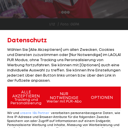
1/12
Foto: GEPA
So tickt Österreichs "Tarzan" Jakob
Datenschutz
Schubert
Wählen Sie [Alle Akzeptieren] um allen Zwecken, Cookies
Unsere neue Serie bei
LAOLA1
: Fünf plus Fünf -
und Diensten zuzustimmen oder [Nur Notwendige] im LAOLA1
PUR Modus, ohne Tracking uns Peronsalisierung von
Sportlerinnen und Sportler stellen sich näher vor!
Werbung fortzufahren. Sie können mit [Optionen] auch eine
individuelle Auswahl zu treffen. Sie können Ihre Einstellungen
Wir stellen österreichischen Athletinnen und
jederzeit über den Button links unten bzw. über den Link in
der Fußzeile anpassen.
Athleten jeweils fünf Fragen zu ihrem Sport und zu
ihren persönlichen Vorlieben und Interessen, um
ALLE
NUR
AKZEPTIEREN
sie näher vorzustellen.
OPTIONEN
NOTWENDIGE
Tracking und
Weiter mit PUR-Abo
Personalisierung
Ganz besonders unsere angehenden Olympia-
Wir und
unsere
186
Partner
verarbeiten personenbezogene Daten, wie
Heldinnen und -Helden werden in den Monaten
Ihre IP-Adresse und Browser-Attribute für die folgenden Zwecke
:
Speichern von oder Zugriff auf Informationen auf einem Endgerät;
vor den Spielen in Paris 2024 näher beleuchtet.
Personalisierte Werbung und Inhalte, Messung von Werbeleistung und