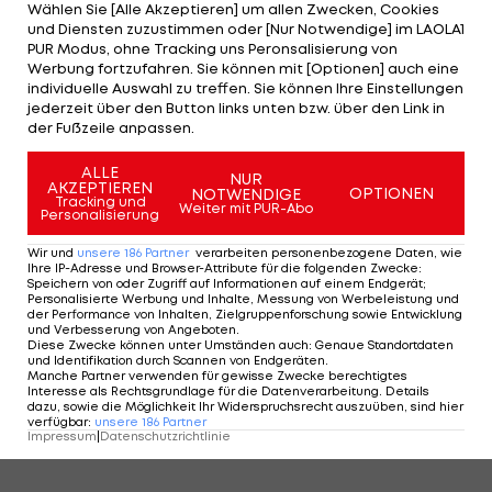
Wählen Sie [Alle Akzeptieren] um allen Zwecken, Cookies
und Diensten zuzustimmen oder [Nur Notwendige] im LAOLA1
PUR Modus, ohne Tracking uns Peronsalisierung von
Werbung fortzufahren. Sie können mit [Optionen] auch eine
individuelle Auswahl zu treffen. Sie können Ihre Einstellungen
jederzeit über den Button links unten bzw. über den Link in
der Fußzeile anpassen.
3/19
Foto: GEPA
ALLE
NUR
AKZEPTIEREN
OPTIONEN
NOTWENDIGE
3 VON 19
Tracking und
Weiter mit PUR-Abo
Personalisierung
Wir und
unsere
186
Partner
verarbeiten personenbezogene Daten, wie
Ihre IP-Adresse und Browser-Attribute für die folgenden Zwecke
:
Speichern von oder Zugriff auf Informationen auf einem Endgerät;
KOMMENTARE
Personalisierte Werbung und Inhalte, Messung von Werbeleistung und
der Performance von Inhalten, Zielgruppenforschung sowie Entwicklung
und Verbesserung von Angeboten
.
Diese Zwecke können unter Umständen auch
:
Genaue Standortdaten
und Identifikation durch Scannen von Endgeräten
.
Manche Partner verwenden für gewisse Zwecke berechtigtes
Interesse als Rechtsgrundlage für die Datenverarbeitung. Details
dazu, sowie die Möglichkeit Ihr Widerspruchsrecht auszuüben, sind hier
verfügbar
:
unsere
186
Partner
Impressum
|
Datenschutzrichtlinie