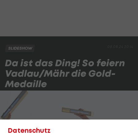
08.08.24 20:14
SLIDESHOW
Da ist das Ding! So feiern
Vadlau/Mähr die Gold-
Medaille
Datenschutz