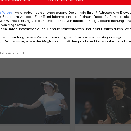
en und Paralympischen Spielen, Welt- und
 und das wirkt wieder in den Breitensport." Beides soll
6
Partner
verarbeiten personenbezogene Daten, wie Ihre IP-Adresse und Browser-
e
:
Speichern von oder Zugriff auf Informationen auf einem Endgerät; Personalisi
von Werbeleistung und der Performance von Inhalten, Zielgruppenforschung sow
g von Angeboten
.
nnen unter Umständen auch
:
Genaue Standortdaten und Identifikation durch Sca
für ihre Leistungen, statt Pokalen wurden
erwenden für gewisse Zwecke berechtigtes Interesse als Rechtsgrundlage für d
sterreich wurden auf diesem Weg im Rahmen eines
. Details dazu, sowie die Möglichkeit Ihr Widerspruchsrecht auszuüben, sind hie
r
me gepflanzt.
chutzrichtlinie