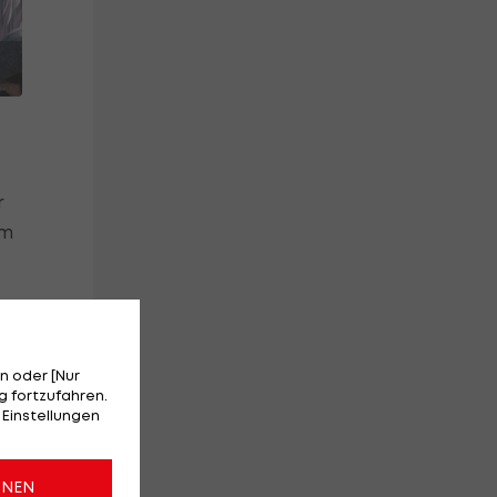
r
am
",
nd
n oder [Nur
 fortzufahren.
 Einstellungen
ONEN