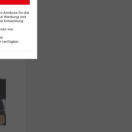
Attribute für die
erte Werbung und
ie Entwicklung
nnen von
ie
r verfügbar
:
NBA: Curry
Au
durchbricht neue
Ca
Schallmauer
Tic
Ac