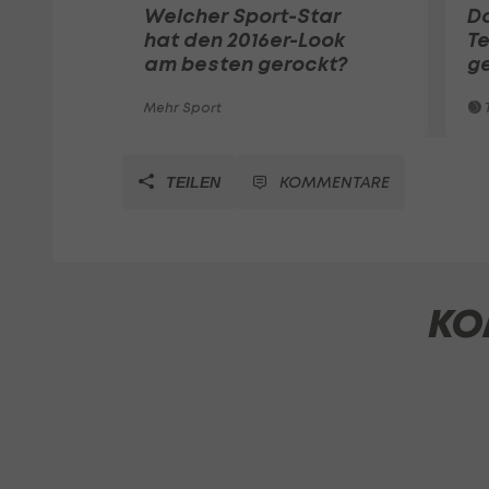
Welcher Sport-Star
Do
hat den 2016er-Look
Te
am besten gerockt?
g
Mehr Sport
T
KOMMENTARE
TEILEN
KO