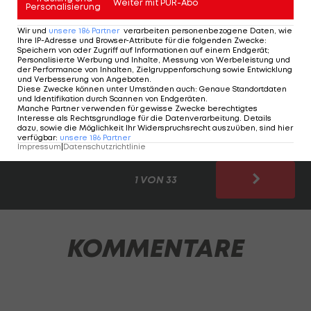
Weiter mit PUR-Abo
Historisches?
Personalisierung
Wir und
unsere
186
Partner
verarbeiten personenbezogene Daten, wie
Christopher Köller, NFL-Experte von
LAOLA1
, hat
Ihre IP-Adresse und Browser-Attribute für die folgenden Zwecke
:
Speichern von oder Zugriff auf Informationen auf einem Endgerät;
sich vor dem Start der neuen Saison hingesetzt,
Personalisierte Werbung und Inhalte, Messung von Werbeleistung und
der Performance von Inhalten, Zielgruppenforschung sowie Entwicklung
und ein Power Ranking aller 32 NFL-Teams erstellt.
und Verbesserung von Angeboten
.
Diese Zwecke können unter Umständen auch
:
Genaue Standortdaten
Es wird das erste von vielen sein in dieser Saison.
und Identifikation durch Scannen von Endgeräten
.
Künftig dürft ihr euch jeden Mittwoch auf ein NFL-
Manche Partner verwenden für gewisse Zwecke berechtigtes
Interesse als Rechtsgrundlage für die Datenverarbeitung. Details
Power-Ranking auf
LAOLA1
freuen.
dazu, sowie die Möglichkeit Ihr Widerspruchsrecht auszuüben, sind hier
verfügbar
:
unsere
186
Partner
Impressum
|
Datenschutzrichtlinie
1 VON 33
KOMMENTARE