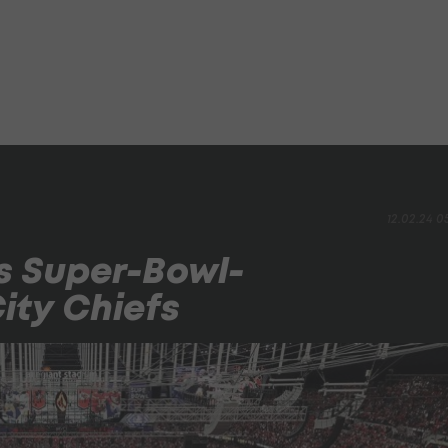
12.02.24 0
es Super-Bowl-
ity Chiefs