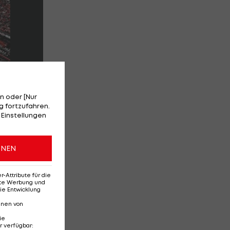
n oder [Nur
 fortzufahren.
 Einstellungen
ONEN
Attribute für die
erte Werbung und
ie Entwicklung
nnen von
ie
r verfügbar
: