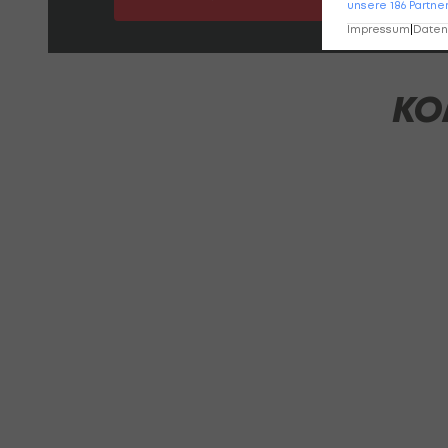
unsere
186
Partne
Impressum
|
Datens
KO