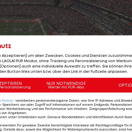
hutz
le Akzeptieren] um allen Zwecken, Cookies und Diensten zuzustimme
 LAOLA1 PUR Modus, ohne Tracking uns Peronsalisierung von Werbung
[Optionen] auch eine individuelle Auswahl zu treffen. Sie können Ihre
den Button links unten bzw. über den Link in der Fußzeile anpassen.
ZEPTIEREN
NUR NOTWENDIGE
OPTI
Personalisierung
Weiter mit PUR-Abo
6
Partner
verarbeiten personenbezogene Daten, wie Ihre IP-Adresse und Browser-
e
:
Speichern von oder Zugriff auf Informationen auf einem Endgerät; Personalisi
von Werbeleistung und der Performance von Inhalten, Zielgruppenforschung sow
2/46
g von Angeboten
.
nnen unter Umständen auch
:
Genaue Standortdaten und Identifikation durch Sca
erwenden für gewisse Zwecke berechtigtes Interesse als Rechtsgrundlage für d
WEITER
. Details dazu, sowie die Möglichkeit Ihr Widerspruchsrecht auszuüben, sind hie
SEITE
2 VON 46