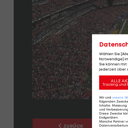
Datensc
Wählen Sie [Al
Notwendige] im
Sie können mit 
jederzeit über 
ALLE AK
Tracking und 
Wir und
unsere
18
folgenden Zweck
Inhalte, Messung 
und Verbesserun
Diese Zwecke kö
Endgeräten
.
Manche Partner v
ZURÜCK
Datenverarbeitung