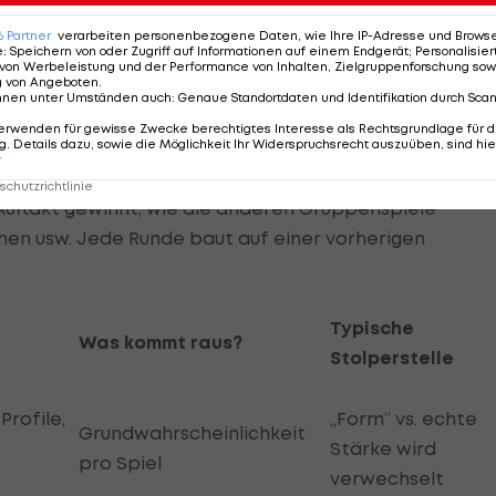
 Entscheidungen oder Erwartungen an einem roten Faden
6
Partner
verarbeiten personenbezogene Daten, wie Ihre IP-Adresse und Browser-
en und Fans, die Sportwetten platzieren und
e
:
Speichern von oder Zugriff auf Informationen auf einem Endgerät; Personalisi
von Werbeleistung und der Performance von Inhalten, Zielgruppenforschung sow
chten.
g von Angeboten
.
nnen unter Umständen auch
:
Genaue Standortdaten und Identifikation durch Sca
lick simpel: „Team A ist stärker als Team B, also gewi
erwenden für gewisse Zwecke berechtigtes Interesse als Rechtsgrundlage für d
. Details dazu, sowie die Möglichkeit Ihr Widerspruchsrecht auszuüben, sind hie
ick steckt aber in den Abhängigkeiten. In einem Turnie
r
ab, ob man in der Gruppe Erster oder Zweiter wird. D
chutzrichtlinie
uftakt gewinnt, wie die anderen Gruppenspiele
hen usw. Jede Runde baut auf einer vorherigen
Typische
Was kommt raus?
Stolperstelle
Profile,
„Form“ vs. echte
Grundwahrscheinlichkeit
Stärke wird
pro Spiel
verwechselt