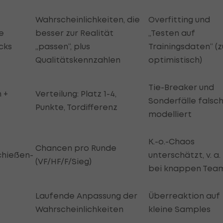
Wahrscheinlichkeiten, die
Overfitting und
e
besser zur Realität
„Testen auf
cks
„passen“, plus
Trainingsdaten“ (z
Qualitätskennzahlen
optimistisch)
Tie-Breaker und
 +
Verteilung: Platz 1-4,
Sonderfälle falsc
Punkte, Tordifferenz
modelliert
K.-o.-Chaos
Chancen pro Runde
chießen-
unterschätzt, v. a.
(VF/HF/F/Sieg)
bei knappen Tea
Laufende Anpassung der
Überreaktion auf
Wahrscheinlichkeiten
kleine Samples