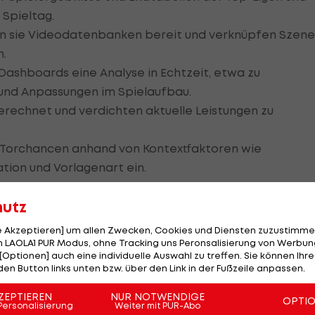
 Spieltag.
len sie Videodatenbanken bereit und verknüpfen Szen
n.
Dashboards eine Analyse in Echtzeit, etwa zu
und Anpassungen im Spielaufbau.
erechnet und verdichten aktuelle Leistungen zu
n Torchancen anhand von Kontextfaktoren wie
ation und Vorlagenart ein.
sende Turnierverläufe durch und leiten daraus
hutz
e, K.-o.-Pfade und Finalteilnahmen ab.
le Akzeptieren] um allen Zwecken, Cookies und Diensten zuzustimme
 LAOLA1 PUR Modus, ohne Tracking uns Peronsalisierung von Werbung
[Optionen] auch eine individuelle Auswahl zu treffen. Sie können Ihre
den Button links unten bzw. über den Link in der Fußzeile anpassen.
visuellen, klar strukturierten K.-o.-Tabelle „auszufüllen“,
ZEPTIEREN
NUR NOTWENDIGE
OPTI
n und die wichtigsten Stellschrauben im Turnierverlauf 
Personalisierung
Weiter mit PUR-Abo