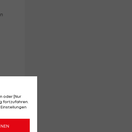
en
n oder [Nur
 fortzufahren.
 Einstellungen
ONEN
zu