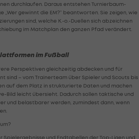
ionen durchlaufen. Daraus entstehen Turnierbaum-
ge „Wer gewinnt die EM?“ beantworten. Sie zeigen, wie
erungen sind, welche K.-o.-Duellen sich abzeichnen
rschiebung im Matchplan den ganzen Pfad verändert.
lattformen im Fußball
hrere Perspektiven gleichzeitig abdecken und für
nt sind – vom Trainerteam über Spieler und Scouts bis
en auf dem Platz in strukturierte Daten und machen
-Bild leicht übersieht. Dadurch sollen taktische und
ler und belastbarer werden, zumindest dann, wenn
en.
ium?
ür Spielergebnisse und Endtabellen der Top-Ligen und