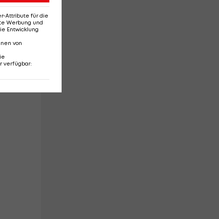
Attribute für die
erte Werbung und
ie Entwicklung
nnen von
nnt
ie
r verfügbar
:
r
as