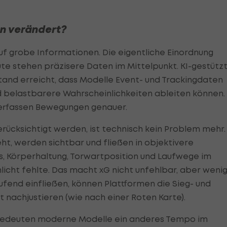
en verändert?
uf grobe Informationen. Die eigentliche Einordnung
ute stehen präzisere Daten im Mittelpunkt. KI-gestütz
tand erreicht, dass Modelle Event- und Trackingdaten
belastbarere Wahrscheinlichkeiten ableiten können.
 erfassen Bewegungen genauer.
rücksichtigt werden, ist technisch kein Problem mehr.
eht, werden sichtbar und fließen in objektivere
us, Körperhaltung, Torwartposition und Laufwege im
hlicht fehlte. Das macht xG nicht unfehlbar, aber weni
ufend einfließen, können Plattformen die Sieg- und
t nachjustieren (wie nach einer Roten Karte).
bedeuten moderne Modelle ein anderes Tempo im