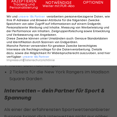
AKZEPTIEREN
OPTIONEN
NOTWENDIGE
Tracking und
Zahle mindestens 10 € auf dein Interwetten
Weiter mit PUR-Abo
Personalisierung
Konto ein.
Wir und
unsere
186
Partner
verarbeiten personenbezogene Daten, wie
Ihre IP-Adresse und Browser-Attribute für die folgenden Zwecke
:
Speichern von oder Zugriff auf Informationen auf einem Endgerät;
Was dich erwartet
Personalisierte Werbung und Inhalte, Messung von Werbeleistung und
der Performance von Inhalten, Zielgruppenforschung sowie Entwicklung
und Verbesserung von Angeboten
.
Eine Reise für dich und deine Begleitung nach
Diese Zwecke können unter Umständen auch
:
Genaue Standortdaten
und Identifikation durch Scannen von Endgeräten
.
New York im Herbst (nach Absprache mit dem
Manche Partner verwenden für gewisse Zwecke berechtigtes
Interesse als Rechtsgrundlage für die Datenverarbeitung. Details
Gewinner)
dazu, sowie die Möglichkeit Ihr Widerspruchsrecht auszuüben, sind hier
verfügbar
:
unsere
186
Partner
Hin- und Rückflug
Impressum
|
Datenschutzrichtlinie
Hotel-Übernachtungen
2 Tickets für die New York Rangers im Madison
Square Garden
Interwetten – dein Partner für Sport &
Spannung
Als einer der erfahrensten Sportwettenanbieter
Europas bringt dich Interwetten nicht nur näher