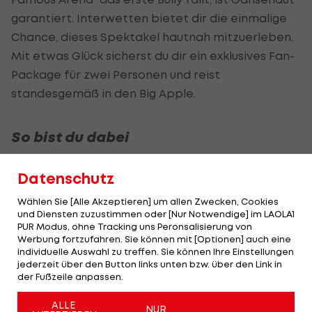
garantiert. Interwetten bietet dir die einmalige
Chance, dieses Spektakel hautnah mitzuerleben.
Mit etwas Glück sicherst du dir ein exklusives Fan-
Package für zwei Personen und reist
standesgemäß in den Big Apple.
So bist du dabei
Registrieren
Datenschutz
Registriere dich
hier
für das Gewinnspiel bei
Wählen Sie [Alle Akzeptieren] um allen Zwecken, Cookies
Interwetten.
und Diensten zuzustimmen oder [Nur Notwendige] im LAOLA1
PUR Modus, ohne Tracking uns Peronsalisierung von
Werbung fortzufahren. Sie können mit [Optionen] auch eine
Teilnahme-Button klicken
individuelle Auswahl zu treffen. Sie können Ihre Einstellungen
Sobald du eingeloggt bist, kannst du auf den
jederzeit über den Button links unten bzw. über den Link in
Teilnahme-Button klicken.
der Fußzeile anpassen.
ALLE
10€ einzahlen
NUR