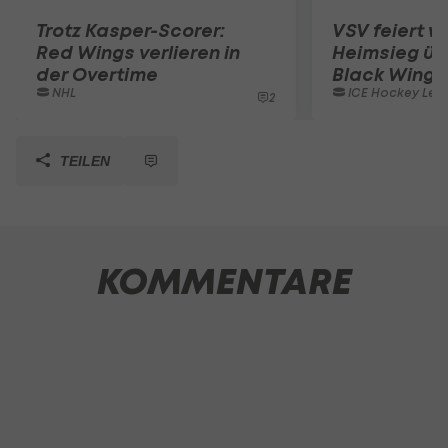
Trotz Kasper-Scorer:
VSV feiert w
Red Wings verlieren in
Heimsieg üb
der Overtime
Black Wings
NHL
ICE Hockey Lea
2
TEILEN
KOMMENTARE