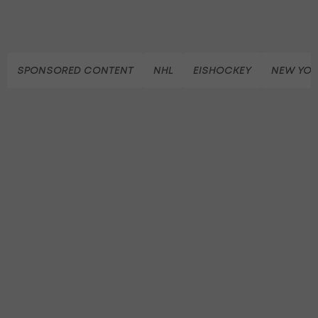
SPONSORED CONTENT
NHL
EISHOCKEY
NEW YOR