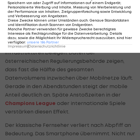
Friktion, sofortige Verfügbarkeit. Der
Fußball
Speichern von oder Zugriff auf Informationen auf einem Endgerät;
Personalisierte Werbung und Inhalte, Messung von Werbeleistung und
fungiert hier als Auslöser, nicht als Inhalt.
der Performance von Inhalten, Zielgruppenforschung sowie Entwicklung
und Verbesserung von Angeboten
.
Diese Zwecke können unter Umständen auch
:
Genaue Standortdaten
und Identifikation durch Scannen von Endgeräten
.
Mobile Nutzung nach dem Abpfiff
Manche Partner verwenden für gewisse Zwecke berechtigtes
Interesse als Rechtsgrundlage für die Datenverarbeitung. Details
dazu, sowie die Möglichkeit Ihr Widerspruchsrecht auszuüben, sind hier
verfügbar
:
unsere
186
Partner
Die zeitliche Verlagerung lässt sich auch
Impressum
|
Datenschutzrichtlinie
infrastrukturell belegen. Daten der
österreichischen Regulierungsbehörde zeigen,
dass fast die Hälfte des gesamten
Datenvolumens inzwischen über Mobilnetze läuft.
Gerade in den Abendstunden steigt der mobile
Anteil deutlich an. Späte Anstoßzeiten in der
Champions League
oder internationale Spiele
verstärken diesen Effekt.
Der klassische Fernseher verliert nach Abpfiff an
Bedeutung. Das Smartphone übernimmt. Nicht nur