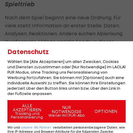
Spieltrieb
Nach dem Spiel beginnt eine neue Ordnung. Für
viele steht Information an erster Stelle. Daten,
Analysen, Reaktionen. Andere suchen Ablenkung.
Kurzformate, Videos, soziale Feeds. In dieser
Übergangsphase öffnen sich digitale Räume, die
Datenschutz
mit
Fußball
selbst nichts mehr zu tun haben, aber
Wählen Sie [Alle Akzeptieren] um allen Zwecken, Cookies
aus seiner emotionalen Dynamik heraus genutzt
und Diensten zuzustimmen oder [Nur Notwendige] im LAOLA1
PUR Modus, ohne Tracking uns Peronsalisierung von
werden.
Werbung fortzufahren. Sie können mit [Optionen] auch eine
individuelle Auswahl zu treffen. Sie können Ihre Einstellungen
Dazu zählen Streaminginhalte, mobile Games
jederzeit über den Button links unten bzw. über den Link in
der Fußzeile anpassen.
oder auch Plattformen, auf denen Nutzer nach
einem intensiven Spielabend im
Casino online
ALLE
NUR
AKZEPTIEREN
spielen. Sie vereinen alle Elemente des perfekten
OPTIONEN
NOTWENDIGE
Tracking und
Weiter mit PUR-Abo
Personalisierung
Comedowns nach den emotionalen Hochs und
Tiefs des Spiels: Spontane Nutzung, geringe
Wir und
unsere
186
Partner
verarbeiten personenbezogene Daten, wie
Ihre IP-Adresse und Browser-Attribute für die folgenden Zwecke
: