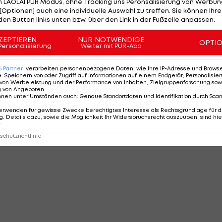
 LAOLA1 PUR Modus, ohne Tracking uns Peronsalisierung von Werbung
WEITER
SEITE
1 VON 170
[Optionen] auch eine individuelle Auswahl zu treffen. Sie können Ihre
den Button links unten bzw. über den Link in der Fußzeile anpassen.
ZEPTIEREN
NUR NOTWENDIGE
OPTI
Personalisierung
Weiter mit PUR-Abo
MMENTARE
6
Partner
verarbeiten personenbezogene Daten, wie Ihre IP-Adresse und Browser-
e
:
Speichern von oder Zugriff auf Informationen auf einem Endgerät; Personalisi
von Werbeleistung und der Performance von Inhalten, Zielgruppenforschung sow
g von Angeboten
.
nnen unter Umständen auch
:
Genaue Standortdaten und Identifikation durch Sca
erwenden für gewisse Zwecke berechtigtes Interesse als Rechtsgrundlage für d
. Details dazu, sowie die Möglichkeit Ihr Widerspruchsrecht auszuüben, sind hie
r
chutzrichtlinie