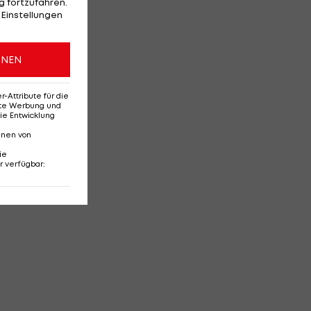
 fortzufahren.
 Einstellungen
ONEN
Attribute für die
erte Werbung und
ie Entwicklung
nnen von
ie
r verfügbar
: