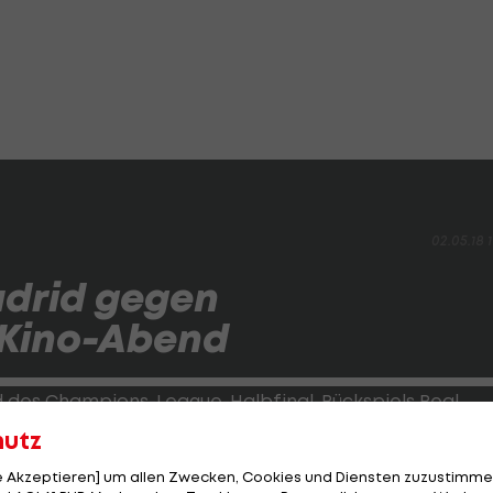
02.05.18 1
drid gegen
-Kino-Abend
d des Champions-League-Halbfinal-Rückspiels Real
hutz
le Akzeptieren] um allen Zwecken, Cookies und Diensten zuzustimme