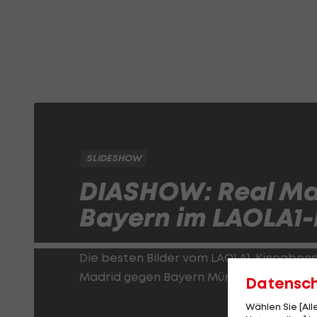
SLIDESHOW
DIASHOW: Real Ma
Bayern im LAOLA1
Die besten Bilder vom LAOLA1-Kinoaben
Madrid gegen Bayern München:
Datensc
Wählen Sie [Al