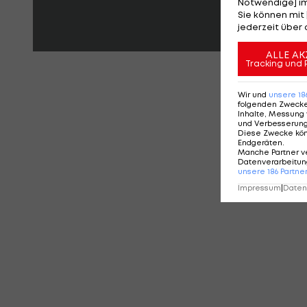
Notwendige] im
Sie können mit 
jederzeit über 
ALLE AK
Tracking und 
KO
Wir und
unsere
18
folgenden Zweck
Inhalte, Messung 
und Verbesserun
Diese Zwecke kö
Endgeräten
.
Manche Partner v
Datenverarbeitung
unsere
186
Partne
Impressum
|
Datens