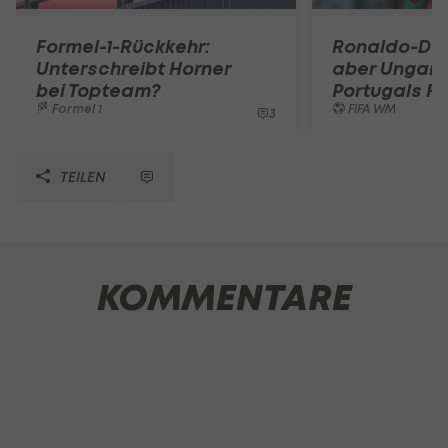
Formel-1-Rückkehr:
Ronaldo-Do
Unterschreibt Horner
aber Ungarn
bei Topteam?
Portugals Fi
Formel 1
FIFA WM
3
TEILEN
KOMMENTARE