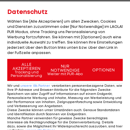
Datenschutz
Wählen Sie [Alle Akzeptieren] um allen Zwecken, Cookies
Mercedes arbeitet am Thema Reifen
und Diensten zuzustimmen oder [Nur Notwendige] im LAOLA1
PUR Modus, ohne Tracking uns Peronsalisierung von
Lewis Hamilton
muss endlich auf Touren kommen -
Werbung fortzufahren. Sie können mit [Optionen] auch eine
individuelle Auswahl zu treffen. Sie können Ihre Einstellungen
und die Silberpfeile müssen ihre Reifen in den Griff
jederzeit über den Button links unten bzw. über den Link in
bekommen.
der Fußzeile anpassen.
"Wir haben verstanden, was schief gelaufen ist",
ALLE
NUR
AKZEPTIEREN
OPTIONEN
NOTWENDIGE
beschwichtigt der britische Titelverteidiger. Die
Tracking und
Weiter mit PUR-Abo
Personalisierung
Zahl der nötigen Änderungen belaufe sich
Wir und
unsere
186
Partner
verarbeiten personenbezogene Daten, wie
allerdings auf bis zu zehn. Viel Arbeit für
Ihre IP-Adresse und Browser-Attribute für die folgenden Zwecke
:
Speichern von oder Zugriff auf Informationen auf einem Endgerät;
Mercedes, das dem ersten Saisonsieg nachjagt.
Personalisierte Werbung und Inhalte, Messung von Werbeleistung und
der Performance von Inhalten, Zielgruppenforschung sowie Entwicklung
und Verbesserung von Angeboten
.
Die Plätze zwei, drei und vier in diesem Jahr sind
Diese Zwecke können unter Umständen auch
:
Genaue Standortdaten
und Identifikation durch Scannen von Endgeräten
.
für Hamilton zu wenig. Da ist es auch nur ein
Manche Partner verwenden für gewisse Zwecke berechtigtes
Interesse als Rechtsgrundlage für die Datenverarbeitung. Details
schwacher Trost, dass ihm im WM-Klassement
dazu, sowie die Möglichkeit Ihr Widerspruchsrecht auszuüben, sind hier