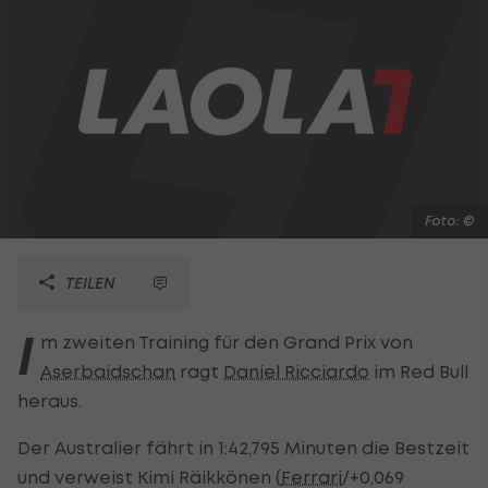
Foto: ©
TEILEN
I
m zweiten Training für den Grand Prix von
Aserbaidschan
ragt
Daniel Ricciardo
im Red Bull
heraus.
Der Australier fährt in 1:42,795 Minuten die Bestzeit
und verweist Kimi Räikkönen (
Ferrari
/+0,069