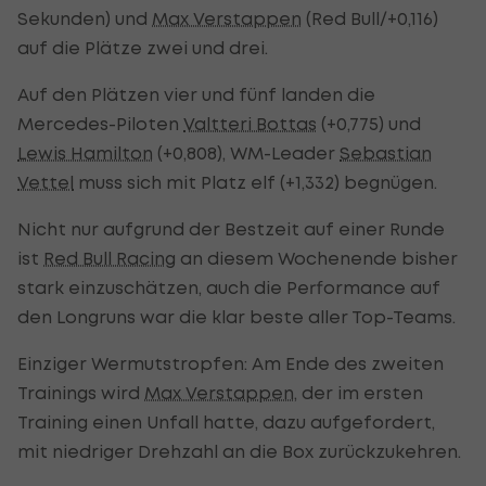
Sekunden) und
Max Verstappen
(Red Bull/+0,116)
auf die Plätze zwei und drei.
Auf den Plätzen vier und fünf landen die
Mercedes-Piloten
Valtteri Bottas
(+0,775) und
Lewis Hamilton
(+0,808), WM-Leader
Sebastian
Vettel
muss sich mit Platz elf (+1,332) begnügen.
Nicht nur aufgrund der Bestzeit auf einer Runde
ist
Red Bull Racing
an diesem Wochenende bisher
stark einzuschätzen, auch die Performance auf
den Longruns war die klar beste aller Top-Teams.
Einziger Wermutstropfen: Am Ende des zweiten
Trainings wird
Max Verstappen
, der im ersten
Training einen Unfall hatte, dazu aufgefordert,
mit niedriger Drehzahl an die Box zurückzukehren.