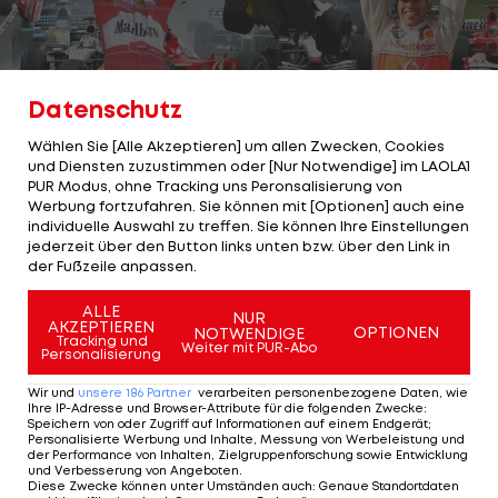
Datenschutz
1/16
Foto: getty
Wählen Sie [Alle Akzeptieren] um allen Zwecken, Cookies
und Diensten zuzustimmen oder [Nur Notwendige] im LAOLA1
Saisonauftakt am Albert Park Circuit!
PUR Modus, ohne Tracking uns Peronsalisierung von
Werbung fortzufahren. Sie können mit [Optionen] auch eine
Am Sonntag (ab 5:00 Uhr im
LIVE-Ticker
) geht der
individuelle Auswahl zu treffen. Sie können Ihre Einstellungen
jederzeit über den Button links unten bzw. über den Link in
erste Formel-1-Grand-Prix des Jahres über die
der Fußzeile anpassen.
Bühne.
ALLE
NUR
AKZEPTIEREN
OPTIONEN
LAOLA1
hat deshalb die Geschichtsbücher
NOTWENDIGE
Tracking und
Weiter mit PUR-Abo
Personalisierung
durchforstet und die spektakulärsten Rennen, die
je in Melbourne gefahren wurden, herausgesucht.
Wir und
unsere
186
Partner
verarbeiten personenbezogene Daten, wie
Ihre IP-Adresse und Browser-Attribute für die folgenden Zwecke
:
Speichern von oder Zugriff auf Informationen auf einem Endgerät;
Personalisierte Werbung und Inhalte, Messung von Werbeleistung und
der Performance von Inhalten, Zielgruppenforschung sowie Entwicklung
und Verbesserung von Angeboten
.
1 VON 16
Diese Zwecke können unter Umständen auch
:
Genaue Standortdaten