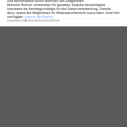
und Identifikation durch Scannen von Endgeräten
.
Manche Partner verwenden für gewisse Zwecke berechtigtes
Interesse als Rechtsgrundlage für die Datenverarbeitung. Details
dazu, sowie die Möglichkeit Ihr Widerspruchsrecht auszuüben, sind hier
verfügbar
:
unsere
186
Partner
KOMMENTARE
Impressum
|
Datenschutzrichtlinie