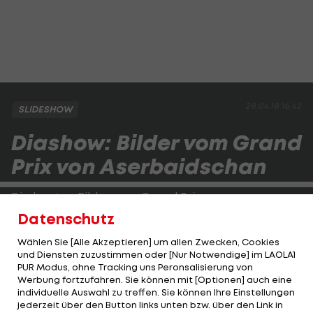
28.04.18 16:42
SLIDESHOW
Diashow: Bilder vom Grand
Prix von Aserbaidschan
Die besten Bilder vom Grand Prix von
Aserbaidschan:
Datenschutz
Wählen Sie [Alle Akzeptieren] um allen Zwecken, Cookies
und Diensten zuzustimmen oder [Nur Notwendige] im LAOLA1
1 VON 33
PUR Modus, ohne Tracking uns Peronsalisierung von
Werbung fortzufahren. Sie können mit [Optionen] auch eine
individuelle Auswahl zu treffen. Sie können Ihre Einstellungen
jederzeit über den Button links unten bzw. über den Link in