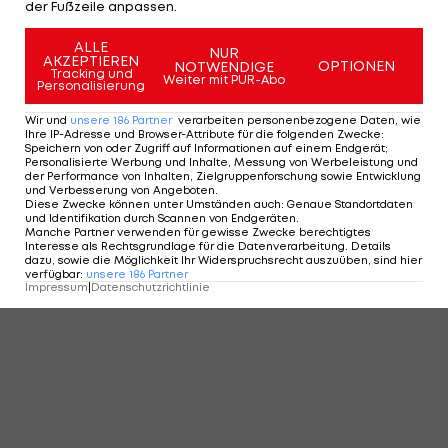
der Fußzeile anpassen.
KOMMENTARE
ALLE
NUR
AKZEPTIEREN
OPTIONEN
NOTWENDIGE
Tracking und
Weiter mit PUR-Abo
Personalisierung
Wir und
unsere
186
Partner
verarbeiten personenbezogene Daten, wie
Ihre IP-Adresse und Browser-Attribute für die folgenden Zwecke
:
Speichern von oder Zugriff auf Informationen auf einem Endgerät;
Personalisierte Werbung und Inhalte, Messung von Werbeleistung und
der Performance von Inhalten, Zielgruppenforschung sowie Entwicklung
und Verbesserung von Angeboten
.
Diese Zwecke können unter Umständen auch
:
Genaue Standortdaten
und Identifikation durch Scannen von Endgeräten
.
Manche Partner verwenden für gewisse Zwecke berechtigtes
Interesse als Rechtsgrundlage für die Datenverarbeitung. Details
dazu, sowie die Möglichkeit Ihr Widerspruchsrecht auszuüben, sind hier
verfügbar
:
unsere
186
Partner
Impressum
|
Datenschutzrichtlinie