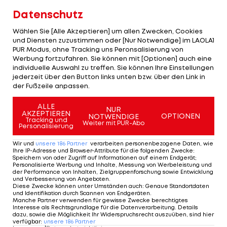
Datenschutz
Wählen Sie [Alle Akzeptieren] um allen Zwecken, Cookies
und Diensten zuzustimmen oder [Nur Notwendige] im LAOLA1
PUR Modus, ohne Tracking uns Peronsalisierung von
Werbung fortzufahren. Sie können mit [Optionen] auch eine
1/24
Foto: GEPA
individuelle Auswahl zu treffen. Sie können Ihre Einstellungen
jederzeit über den Button links unten bzw. über den Link in
Der GP von Österreich zieht 320.000 Fans in die
der Fußzeile anpassen.
Steiermark. Darunter auch einige Promis - vor
ALLE
allem aus dem heimischen Wintersport.
NUR
AKZEPTIEREN
OPTIONEN
NOTWENDIGE
Tracking und
Weiter mit PUR-Abo
Personalisierung
Wir und
unsere
186
Partner
verarbeiten personenbezogene Daten, wie
1 VON 24
Ihre IP-Adresse und Browser-Attribute für die folgenden Zwecke
:
Speichern von oder Zugriff auf Informationen auf einem Endgerät;
Personalisierte Werbung und Inhalte, Messung von Werbeleistung und
der Performance von Inhalten, Zielgruppenforschung sowie Entwicklung
und Verbesserung von Angeboten
.
Diese Zwecke können unter Umständen auch
:
Genaue Standortdaten
KOMMENTARE
und Identifikation durch Scannen von Endgeräten
.
Manche Partner verwenden für gewisse Zwecke berechtigtes
Interesse als Rechtsgrundlage für die Datenverarbeitung. Details
dazu, sowie die Möglichkeit Ihr Widerspruchsrecht auszuüben, sind hier
verfügbar
:
unsere
186
Partner