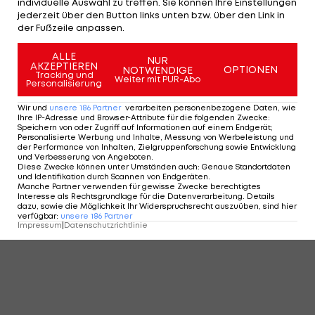
individuelle Auswahl zu treffen. Sie können Ihre Einstellungen
jederzeit über den Button links unten bzw. über den Link in
2 VON 6
der Fußzeile anpassen.
ALLE
NUR
AKZEPTIEREN
OPTIONEN
NOTWENDIGE
Tracking und
KOMMENTARE
Weiter mit PUR-Abo
Personalisierung
Wir und
unsere
186
Partner
verarbeiten personenbezogene Daten, wie
Ihre IP-Adresse und Browser-Attribute für die folgenden Zwecke
:
Speichern von oder Zugriff auf Informationen auf einem Endgerät;
Personalisierte Werbung und Inhalte, Messung von Werbeleistung und
der Performance von Inhalten, Zielgruppenforschung sowie Entwicklung
und Verbesserung von Angeboten
.
Diese Zwecke können unter Umständen auch
:
Genaue Standortdaten
und Identifikation durch Scannen von Endgeräten
.
Manche Partner verwenden für gewisse Zwecke berechtigtes
Interesse als Rechtsgrundlage für die Datenverarbeitung. Details
dazu, sowie die Möglichkeit Ihr Widerspruchsrecht auszuüben, sind hier
verfügbar
:
unsere
186
Partner
Impressum
|
Datenschutzrichtlinie