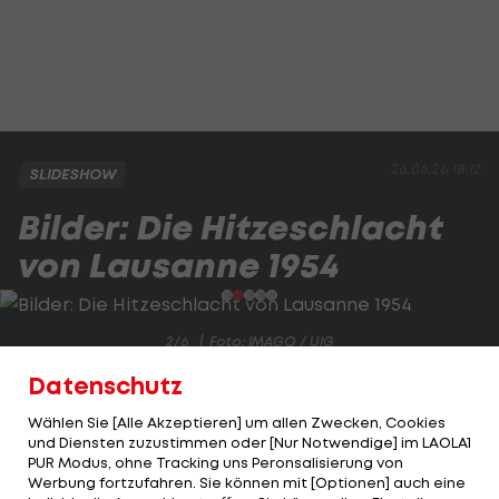
26.06.26 18:12
SLIDESHOW
Bilder: Die Hitzeschlacht
von Lausanne 1954
2/6
Foto: IMAGO / UIG
Datenschutz
Das ÖFB-Nationalteam nahm es in Lausanne mit
Gastgeber Schweiz auf und gewann 7:5. Es ist bis
Wählen Sie [Alle Akzeptieren] um allen Zwecken, Cookies
und Diensten zuzustimmen oder [Nur Notwendige] im LAOLA1
heute das torreichste WM-Spiel aller Zeiten.
PUR Modus, ohne Tracking uns Peronsalisierung von
Werbung fortzufahren. Sie können mit [Optionen] auch eine