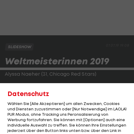
07.07.19 19:08
SLIDESHOW
Weltmeisterinnen 2019
Alyssa Naeher (31, Chicago Red Stars)
7 WM-Einsätze/0 Tore/0 Assists
Datenschutz
Wählen Sie [Alle Akzeptieren] um allen Zwecken, Cookies
2 VON 25
und Diensten zuzustimmen oder [Nur Notwendige] im LAOLA1
PUR Modus, ohne Tracking uns Peronsalisierung von
Werbung fortzufahren. Sie können mit [Optionen] auch eine
individuelle Auswahl zu treffen. Sie können Ihre Einstellungen
jederzeit über den Button links unten bzw. über den Link in