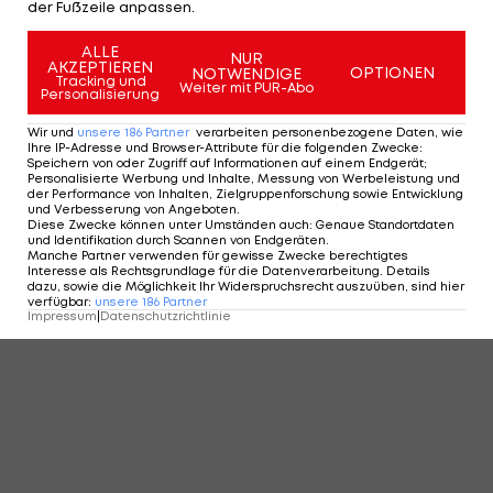
KOMMENTARE
der Fußzeile anpassen.
ALLE
NUR
AKZEPTIEREN
OPTIONEN
NOTWENDIGE
Tracking und
Weiter mit PUR-Abo
Personalisierung
Wir und
unsere
186
Partner
verarbeiten personenbezogene Daten, wie
Ihre IP-Adresse und Browser-Attribute für die folgenden Zwecke
:
Speichern von oder Zugriff auf Informationen auf einem Endgerät;
Personalisierte Werbung und Inhalte, Messung von Werbeleistung und
der Performance von Inhalten, Zielgruppenforschung sowie Entwicklung
und Verbesserung von Angeboten
.
Diese Zwecke können unter Umständen auch
:
Genaue Standortdaten
und Identifikation durch Scannen von Endgeräten
.
Manche Partner verwenden für gewisse Zwecke berechtigtes
Interesse als Rechtsgrundlage für die Datenverarbeitung. Details
dazu, sowie die Möglichkeit Ihr Widerspruchsrecht auszuüben, sind hier
verfügbar
:
unsere
186
Partner
Impressum
|
Datenschutzrichtlinie