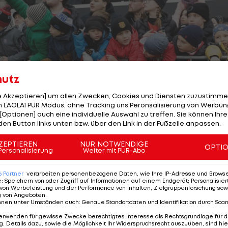
hutz
le Akzeptieren] um allen Zwecken, Cookies und Diensten zuzustimme
 LAOLA1 PUR Modus, ohne Tracking uns Peronsalisierung von Werbung
[Optionen] auch eine individuelle Auswahl zu treffen. Sie können Ihre
den Button links unten bzw. über den Link in der Fußzeile anpassen.
ZEPTIEREN
NUR NOTWENDIGE
OPTI
Personalisierung
Weiter mit PUR-Abo
6
Partner
verarbeiten personenbezogene Daten, wie Ihre IP-Adresse und Browser-
e
:
Speichern von oder Zugriff auf Informationen auf einem Endgerät; Personalisi
von Werbeleistung und der Performance von Inhalten, Zielgruppenforschung sow
3/23
Foto: GEPA
g von Angeboten
.
nnen unter Umständen auch
:
Genaue Standortdaten und Identifikation durch Sca
erwenden für gewisse Zwecke berechtigtes Interesse als Rechtsgrundlage für d
WEITER
. Details dazu, sowie die Möglichkeit Ihr Widerspruchsrecht auszuüben, sind hie
SEITE
3 VON 23