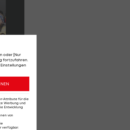
n oder [Nur
 fortzufahren.
 Einstellungen
ONEN
Attribute für die
erte Werbung und
ie Entwicklung
nnen von
ie
r verfügbar
: