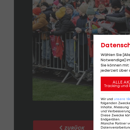
Datensc
Wählen Sie [Al
Notwendige] im
Sie können mit 
jederzeit über 
ALLE AK
Tracking und 
Wir und
unsere
18
folgenden Zweck
Inhalte, Messung 
und Verbesserun
Diese Zwecke kö
Endgeräten
.
Manche Partner v
ZURÜCK
Datenverarbeitung