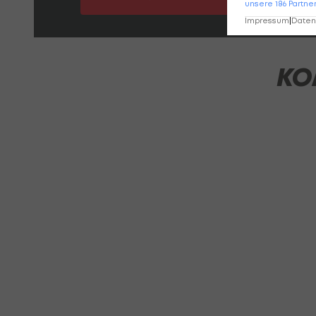
unsere
186
Partne
Impressum
|
Datens
KO