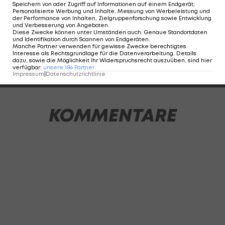
und verteilt Noten (1=Sehr Gut, 2=Gut,
Speichern von oder Zugriff auf Informationen auf einem Endgerät;
Personalisierte Werbung und Inhalte, Messung von Werbeleistung und
3=Befriedigend, 4=Genügend, 5=Nicht Genügend,
der Performance von Inhalten, Zielgruppenforschung sowie Entwicklung
und Verbesserung von Angeboten
.
"-" = zu kurz eingesetzt).
Diese Zwecke können unter Umständen auch
:
Genaue Standortdaten
und Identifikation durch Scannen von Endgeräten
.
Manche Partner verwenden für gewisse Zwecke berechtigtes
Interesse als Rechtsgrundlage für die Datenverarbeitung. Details
dazu, sowie die Möglichkeit Ihr Widerspruchsrecht auszuüben, sind hier
1 VON 17
verfügbar
:
unsere
186
Partner
Impressum
|
Datenschutzrichtlinie
KOMMENTARE