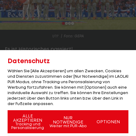
1/17
Foto: GEPA
Es ist Historisches passiert!
Datenschutz
Das ÖFB-Team schlägt am dritten Spieltag der
EURO-Gruppe-D die Niederlande sensationell mit
Wählen Sie [Alle Akzeptieren] um allen Zwecken, Cookies
und Diensten zuzustimmen oder [Nur Notwendige] im LAOLA1
3:2 (
Spielbericht>>>
) und steigt, noch
PUR Modus, ohne Tracking uns Peronsalisierung von
sensationeller, als Gruppensieger ins Achtelfinale
Werbung fortzufahren. Sie können mit [Optionen] auch eine
individuelle Auswahl zu treffen. Sie können Ihre Einstellungen
auf.
jederzeit über den Button links unten bzw. über den Link in
der Fußzeile anpassen.
Basisgebend dafür ist eine weitere großartige
rot-weiß-rote Mannschaftsleistung. Gegen die
ALLE
NUR
AKZEPTIEREN
OPTIONEN
NOTWENDIGE
Niederlande spulte Österreich die bisher stärkste
Tracking und
Weiter mit PUR-Abo
Personalisierung
Performance des bisherigen Turniers ab.