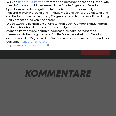
Wir und
unsere
186
Partner
verarbeiten personenbezogene Daten, wie
Ihre IP-Adresse und Browser-Attribute für die folgenden Zwecke
:
LAOLA1 analysiert die Leistung aller ÖFB-Akteure
Speichern von oder Zugriff auf Informationen auf einem Endgerät;
Personalisierte Werbung und Inhalte, Messung von Werbeleistung und
und verteilt Noten (1=Sehr Gut, 2=Gut,
der Performance von Inhalten, Zielgruppenforschung sowie Entwicklung
und Verbesserung von Angeboten
.
3=Befriedigend, 4=Genügend, 5=Nicht Genügend,
Diese Zwecke können unter Umständen auch
:
Genaue Standortdaten
und Identifikation durch Scannen von Endgeräten
.
"-"=zu kurz eingesetzt).
Manche Partner verwenden für gewisse Zwecke berechtigtes
Interesse als Rechtsgrundlage für die Datenverarbeitung. Details
dazu, sowie die Möglichkeit Ihr Widerspruchsrecht auszuüben, sind hier
verfügbar
:
unsere
186
Partner
Impressum
|
Datenschutzrichtlinie
1 VON 17
KOMMENTARE