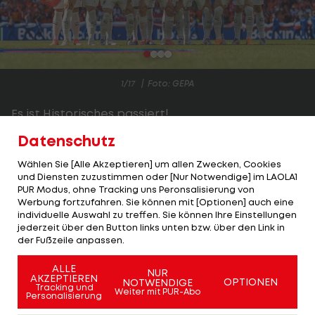
1/17
Foto: GEPA
Es ist Historisches passiert!
Datenschutz
Das ÖFB-Team schlägt am dritten Spieltag der
EURO-Gruppe-D die Niederlande sensationell mit
Wählen Sie [Alle Akzeptieren] um allen Zwecken, Cookies
und Diensten zuzustimmen oder [Nur Notwendige] im LAOLA1
3:2 (
Spielbericht>>>
) und steigt, noch
PUR Modus, ohne Tracking uns Peronsalisierung von
sensationeller, als Gruppensieger ins Achtelfinale
Werbung fortzufahren. Sie können mit [Optionen] auch eine
individuelle Auswahl zu treffen. Sie können Ihre Einstellungen
auf.
jederzeit über den Button links unten bzw. über den Link in
der Fußzeile anpassen.
Basisgebend dafür ist eine weitere großartige
rot-weiß-rote Mannschaftsleistung. Gegen die
ALLE
NUR
AKZEPTIEREN
OPTIONEN
NOTWENDIGE
Niederlande spulte Österreich die bisher stärkste
Tracking und
Weiter mit PUR-Abo
Personalisierung
Performance des bisherigen Turniers ab.