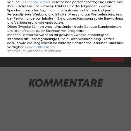
Wir und
unsere
186
Partner
verarbeiten personenbezogene Daten, wie
Ihre IP-Adresse und Browser-Attribute für die folgenden Zwecke
:
LAOLA1 analysiert die Leistung aller ÖFB-Akteure
Speichern von oder Zugriff auf Informationen auf einem Endgerät;
Personalisierte Werbung und Inhalte, Messung von Werbeleistung und
und verteilt Noten (1=Sehr Gut, 2=Gut,
der Performance von Inhalten, Zielgruppenforschung sowie Entwicklung
und Verbesserung von Angeboten
.
3=Befriedigend, 4=Genügend, 5=Nicht Genügend,
Diese Zwecke können unter Umständen auch
:
Genaue Standortdaten
und Identifikation durch Scannen von Endgeräten
.
"-"=zu kurz eingesetzt).
Manche Partner verwenden für gewisse Zwecke berechtigtes
Interesse als Rechtsgrundlage für die Datenverarbeitung. Details
dazu, sowie die Möglichkeit Ihr Widerspruchsrecht auszuüben, sind hier
verfügbar
:
unsere
186
Partner
Impressum
|
Datenschutzrichtlinie
1 VON 17
KOMMENTARE