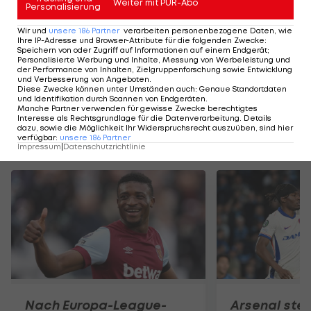
nach Madrid holen wollen. Bis dahin hat
Weiter mit PUR-Abo
Personalisierung
Nagelsmann sein Bayern-Aus dann bestimmt
Wir und
unsere
186
Partner
verarbeiten personenbezogene Daten, wie
verdaut...
Ihre IP-Adresse und Browser-Attribute für die folgenden Zwecke
:
Speichern von oder Zugriff auf Informationen auf einem Endgerät;
Personalisierte Werbung und Inhalte, Messung von Werbeleistung und
Bereits 2018 gab es Gespräche zwischen Real
der Performance von Inhalten, Zielgruppenforschung sowie Entwicklung
und Verbesserung von Angeboten
.
und Nagelsmann >>>
Diese Zwecke können unter Umständen auch
:
Genaue Standortdaten
und Identifikation durch Scannen von Endgeräten
.
Manche Partner verwenden für gewisse Zwecke berechtigtes
Interesse als Rechtsgrundlage für die Datenverarbeitung. Details
dazu, sowie die Möglichkeit Ihr Widerspruchsrecht auszuüben, sind hier
verfügbar
:
unsere
186
Partner
Mehr zum Thema
Impressum
|
Datenschutzrichtlinie
Nach Europa-League-
Arsenal steh