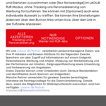
und Diensten zuzustimmen oder [Nur Notwendige] im LAOLA1
Tatsächlich gab es in der Geschichte des Fußballs
PUR Modus, ohne Tracking uns Peronsalisierung von
Werbung fortzufahren. Sie können mit [Optionen] auch eine
einige Spieler oder Trainer, die für beide
individuelle Auswahl zu treffen. Sie können Ihre Einstellungen
Gigantenklubs tätig waren.
jederzeit über den Button links unten bzw. über den Link in
der Fußzeile anpassen.
ALLE
NUR
1 VON 21
AKZEPTIEREN
OPTIONEN
NOTWENDIGE
Tracking und
Weiter mit PUR-Abo
Personalisierung
Wir und
unsere
186
Partner
verarbeiten personenbezogene Daten, wie
Ihre IP-Adresse und Browser-Attribute für die folgenden Zwecke
:
KOMMENTARE
Speichern von oder Zugriff auf Informationen auf einem Endgerät;
Personalisierte Werbung und Inhalte, Messung von Werbeleistung und
der Performance von Inhalten, Zielgruppenforschung sowie Entwicklung
und Verbesserung von Angeboten
.
Diese Zwecke können unter Umständen auch
:
Genaue Standortdaten
und Identifikation durch Scannen von Endgeräten
.
Manche Partner verwenden für gewisse Zwecke berechtigtes
Interesse als Rechtsgrundlage für die Datenverarbeitung. Details
dazu, sowie die Möglichkeit Ihr Widerspruchsrecht auszuüben, sind hier
verfügbar
:
unsere
186
Partner
Impressum
|
Datenschutzrichtlinie