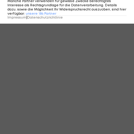
Manche Partner verwenden für gewisse Zwecke berechtigtes
Interesse als Rechtsgrundlage für die Datenverarbeitung. Details
dazu, sowie die Möglichkeit Ihr Widerspruchsrecht auszuüben, sind hier
KOMMENTARE
verfügbar
:
unsere
186
Partner
Impressum
|
Datenschutzrichtlinie