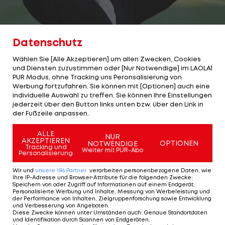
Datenschutz
Wählen Sie [Alle Akzeptieren] um allen Zwecken, Cookies
2/17
Foto: GEPA
und Diensten zuzustimmen oder [Nur Notwendige] im LAOLA1
Adolf Pinter
PUR Modus, ohne Tracking uns Peronsalisierung von
Werbung fortzufahren. Sie können mit [Optionen] auch eine
individuelle Auswahl zu treffen. Sie können Ihre Einstellungen
Verein:
SpVgg Bayreuth
jederzeit über den Button links unten bzw. über den Link in
der Fußzeile anpassen.
Amtszeit:
1. Mai 1986 - 30. Juni 1986
ALLE
NUR
AKZEPTIEREN
Spiele in 2. Bundesliga:
3
OPTIONEN
NOTWENDIGE
Tracking und
Weiter mit PUR-Abo
Personalisierung
Punkteschnitt:
2,00
Wir und
unsere
186
Partner
verarbeiten personenbezogene Daten, wie
Ihre IP-Adresse und Browser-Attribute für die folgenden Zwecke
:
Speichern von oder Zugriff auf Informationen auf einem Endgerät;
Personalisierte Werbung und Inhalte, Messung von Werbeleistung und
der Performance von Inhalten, Zielgruppenforschung sowie Entwicklung
2 VON 17
und Verbesserung von Angeboten
.
Diese Zwecke können unter Umständen auch
:
Genaue Standortdaten
und Identifikation durch Scannen von Endgeräten
.