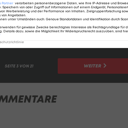
6
Partner
verarbeiten personenbezogene Daten, wie Ihre IP-Adresse und Browser-
e
:
Speichern von oder Zugriff auf Informationen auf einem Endgerät; Personalisi
4 Spielen
von Werbeleistung und der Performance von Inhalten, Zielgruppenforschung sow
g von Angeboten
.
nnen unter Umständen auch
:
Genaue Standortdaten und Identifikation durch Sca
erwenden für gewisse Zwecke berechtigtes Interesse als Rechtsgrundlage für d
. Details dazu, sowie die Möglichkeit Ihr Widerspruchsrecht auszuüben, sind hie
nkreich
r
chutzrichtlinie
/FC Barcelona) und Raphinha (29/FC Barcelona)
WEITER
SEITE
3 VON 21
MMENTARE