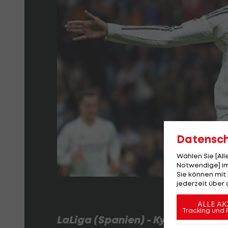
Datensc
Wählen Sie [Al
Notwendige] im
Sie können mit 
jederzeit über 
ALLE AK
Tracking und 
LaLiga (Spanien) - Kylian Mbapp