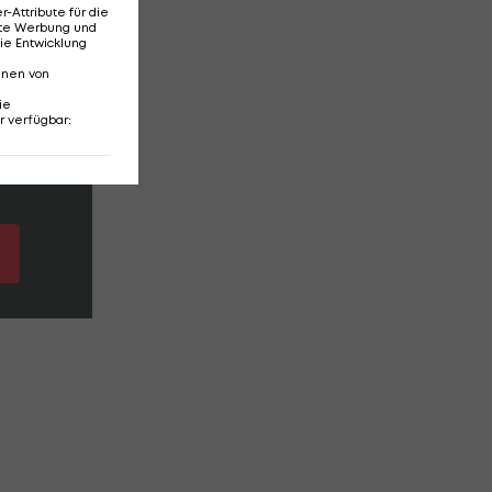
Attribute für die
erte Werbung und
ie Entwicklung
nnen von
ie
r verfügbar
: