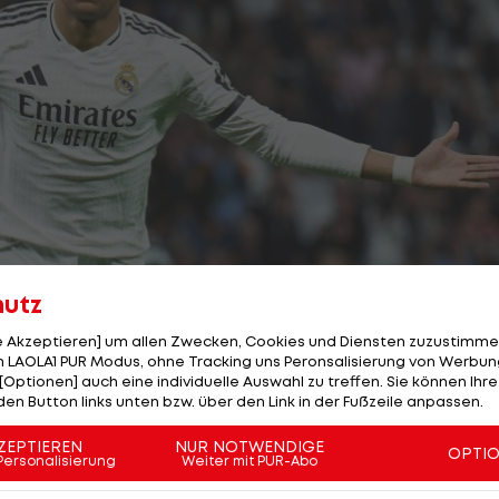
hutz
le Akzeptieren] um allen Zwecken, Cookies und Diensten zuzustimme
 LAOLA1 PUR Modus, ohne Tracking uns Peronsalisierung von Werbung
[Optionen] auch eine individuelle Auswahl zu treffen. Sie können Ihre
den Button links unten bzw. über den Link in der Fußzeile anpassen.
3/21
Foto: getty
ZEPTIEREN
NUR NOTWENDIGE
OPTI
Personalisierung
Weiter mit PUR-Abo
e